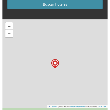
+
−
Leaflet
|
Map data ©
OpenStreetMap
contributors,
CC-BY-SA