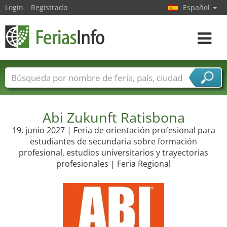
Login
Registrado
Español
Navega
toggle
Nombres de ferias
Países
Ciudades
Sectores de ferias
Sectores de proveedor de servicios
Abi Zukunft Ratisbona
19. junio 2027 | Feria de orientación profesional para
estudiantes de secundaria sobre formación
profesional, estudios universitarios y trayectorias
profesionales | Feria Regional