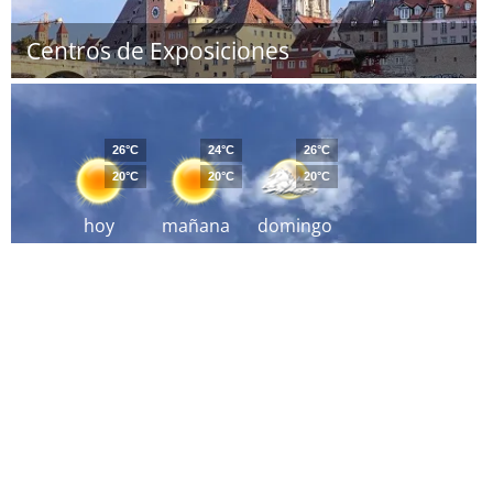
Centros de Exposiciones
26°C
24°C
26°C
20°C
20°C
20°C
hoy
mañana
domingo