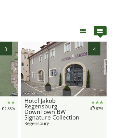
3
4
hotel.de
Hotel Jakob
Regensburg
83%
87%
DownTown BW
Signature Collection
Regensburg