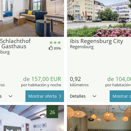
hotel.de
 Schlachthof
ibis Regensburg City
l Gasthaus
Regensburg
89%
sburg
de 157,00 EUR
0,92
de 104,0
ros
por habitación y noche
kilómetros
por habitación
s
Mostrar oferta
Detalles
Mostrar o
26