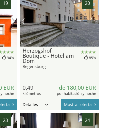
19
20
hotel.de
Herzogshof
Boutique - Hotel am
94%
85%
Dom
Regensburg
0 EUR
0,49
de 180,00 EUR
 y noche
kilómetros
por habitación y noche
ferta
Detalles
Mostrar oferta
23
24