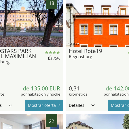
18
hotel.de
STARS PARK
Hotel Rote19
L MAXIMILIAN
Regensburg
75%
sburg
de 135,00 EUR
0,31
de 142,0
ros
por habitación y noche
kilómetros
por habitación
s
Mostrar oferta
Detalles
Mostrar o
22