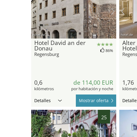
hotel.de
hotel.de
Hotel David an der
Alter
Donau
Hote
86%
Regensburg
Regen
0,6
de 114,00 EUR
1,76
kilómetros
por habitación y noche
kilómet
Detalles
Mostrar oferta
Detalle
25