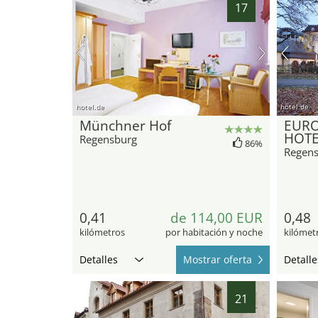
17
hotel.de
hotel.de
Münchner Hof
EURO
HOTE
Regensburg
86%
Regen
0,41
de 114,00 EUR
0,48
kilómetros
por habitación y noche
kilómet
Detalles
Mostrar oferta
Detalle
21