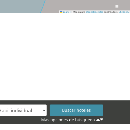
Leaflet
|
Map data ©
OpenStreetMap
contributors,
CC-BY-SA
Mas opciones de búsqueda