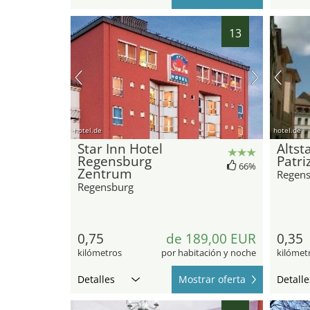
13
hotel.de
hotel.de
Star Inn Hotel
Altst
Regensburg
Patri
66%
Zentrum
Regen
Regensburg
0,75
de 189,00 EUR
0,35
kilómetros
por habitación y noche
kilómet
Detalles
Mostrar oferta
Detalle