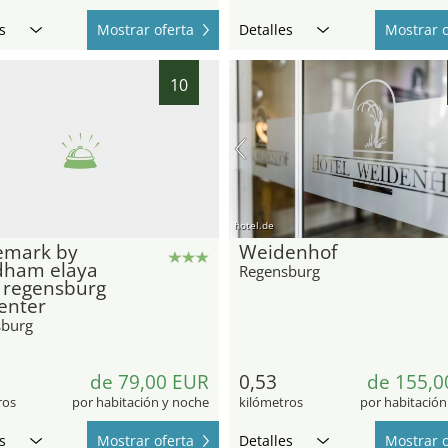
s
Mostrar oferta
Detalles
Mostrar o
10
hotel.de
emark by
Weidenhof
ham elaya
Regensburg
 regensburg
center
sburg
de 79,00 EUR
0,53
de 155,0
ros
por habitación y noche
kilómetros
por habitación
s
Mostrar oferta
Detalles
Mostrar o