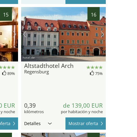
15
16
hotel.de
Altstadthotel Arch
Regensburg
89%
75%
0 EUR
0,39
de 139,00 EUR
 y noche
kilómetros
por habitación y noche
ferta
Detalles
Mostrar oferta