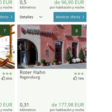
0 EUR
0,5
de 96,90 EUR
 y noche
kilómetros
por habitación y noche
ferta
Detalles
Mostrar oferta
7
8
hotel.de
Roter Hahn
Regensburg
85%
78%
0 EUR
0,31
de 177,98 EUR
 y noche
kilómetros
por habitación y noche