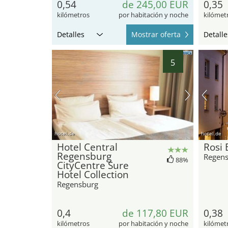
0,54
de 245,00 EUR
0,35
kilómetros
por habitación y noche
kilómet
Detalles
Mostrar oferta
Detalle
5
hotel.de
hotel.de
Hotel Central
Rosi 
Regensburg
Regen
88%
CityCentre Sure
Hotel Collection
Regensburg
0,4
de 117,80 EUR
0,38
kilómetros
por habitación y noche
kilómet