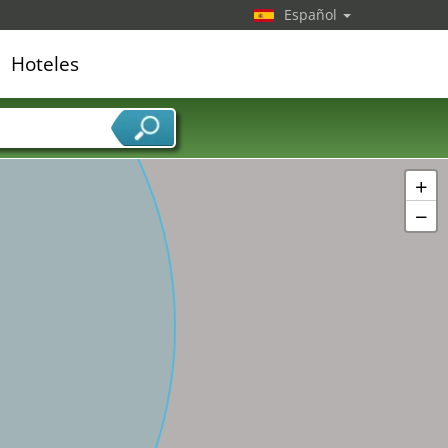
Español
Hoteles
edor de servicios
+
−