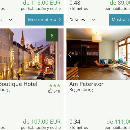
de 118,00 EUR
0,48
de 89,0
ros
por habitación y noche
kilómetros
por habitación
s
Mostrar oferta
Detalles
Mostrar o
6
hotel.de
Boutique Hotel
Am Peterstor
sburg
Regensburg
84%
de 107,00 EUR
0,34
de 111,0
ros
por habitación y noche
kilómetros
por habitación