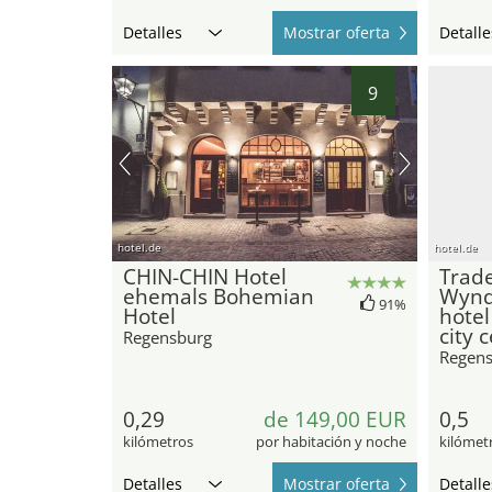
Detalles
Mostrar oferta
Detalle
9
hotel.de
hotel.de
CHIN-CHIN Hotel
Trad
ehemals Bohemian
Wynd
91%
Hotel
hotel
city 
Regensburg
Regen
0,29
de 149,00 EUR
0,5
kilómetros
por habitación y noche
kilómet
Detalles
Mostrar oferta
Detalle