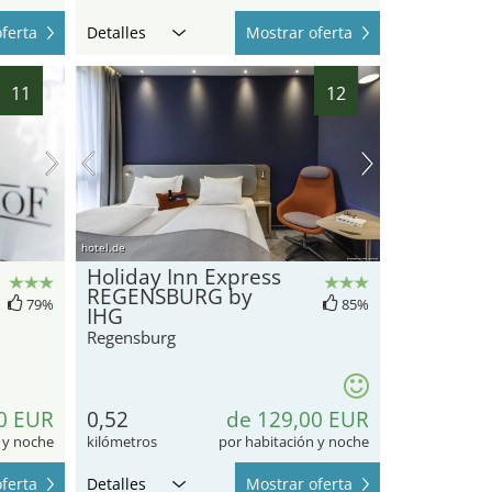
ferta
Detalles
Mostrar oferta
11
12
hotel.de
Holiday Inn Express
REGENSBURG by
79%
85%
IHG
Regensburg
0 EUR
0,52
de 129,00 EUR
 y noche
kilómetros
por habitación y noche
ferta
Detalles
Mostrar oferta