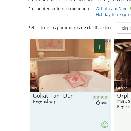
Frecuentemente recomendado:
Goliath am Dom
Holiday Inn Expr
Seleccione los parámetros de clasificación
1
hotel.de
hotel.de
Goliath am Dom
Orph
Haus
Regensburg
89%
Regen