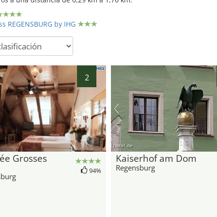
ess REGENSBURG by IHG
2
hotel.de
ée Grosses
Kaiserhof am Dom
Regensburg
94%
sburg