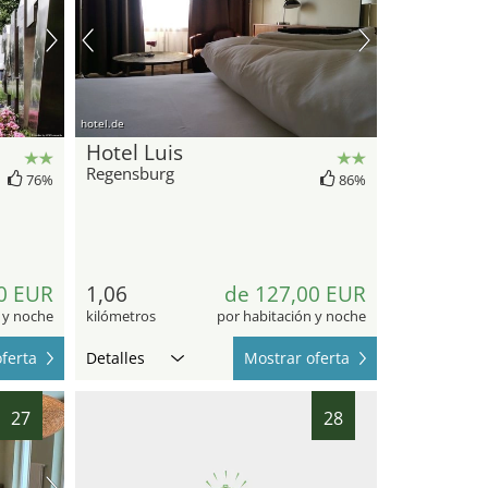
hotel.de
Hotel Luis
Regensburg
76%
86%
0 EUR
1,06
de 127,00 EUR
 y noche
kilómetros
por habitación y noche
ferta
Detalles
Mostrar oferta
27
28