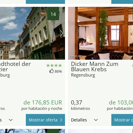
14
hotel.de
adthotel der
Dicker Mann Zum
zier
Blauen Krebs
86%
sburg
Regensburg
de 176,85 EUR
0,37
de 103,0
ros
por habitación y noche
kilómetros
por habitación
s
Mostrar oferta
Detalles
Mostrar o