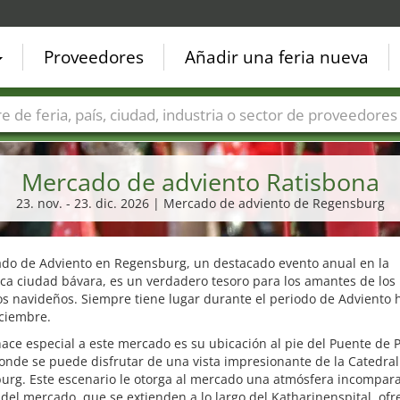
Proveedores
Añadir una feria nueva
Países
Ciudades
Sectores de ferias
Sectores de prove
Mercado de adviento Ratisbona
23. nov. - 23. dic. 2026 | Mercado de adviento de Regensburg
ado de Adviento en Regensburg, un destacado evento anual en la
ca ciudad bávara, es un verdadero tesoro para los amantes de los
 navideños. Siempre tiene lugar durante el periodo de Adviento h
iciembre.
ace especial a este mercado es su ubicación al pie del Puente de P
nde se puede disfrutar de una vista impresionante de la Catedral
urg. Este escenario le otorga al mercado una atmósfera incompara
del mercado, que se extienden a lo largo del Katharinenspital, ofr