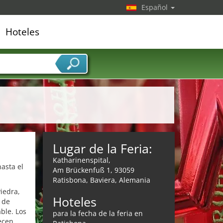
Español
Hoteles
edor de servicios
Lugar de la Feria:
Katharinenspital,
asta el
Am Brückenfuß 1, 93059
Ratisbona, Baviera, Alemania
iedra,
Hoteles
 de
ble. Los
para la fecha de la feria en
ecen