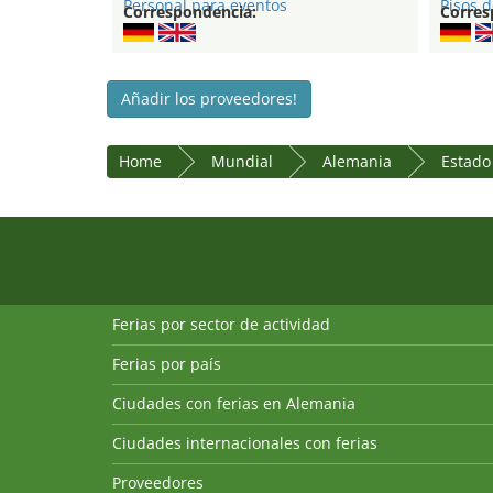
Personal para eventos
Pisos d
Correspondencia:
Corres
Añadir los proveedores!
Home
Mundial
Alemania
Estado
Ferias por sector de actividad
Ferias por país
Ciudades con ferias en Alemania
Ciudades internacionales con ferias
Proveedores