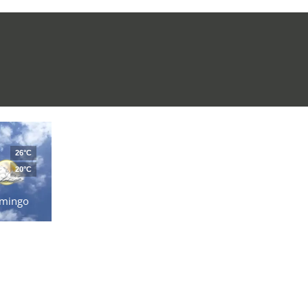
26°C
20°C
mingo