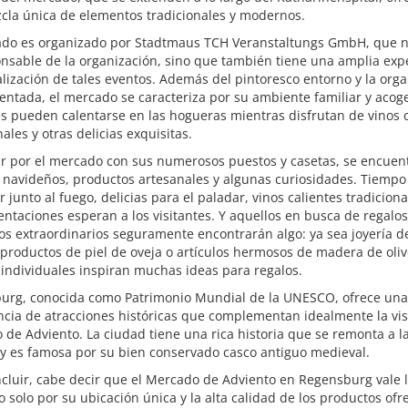
cla única de elementos tradicionales y modernos.
ado es organizado por Stadtmaus TCH Veranstaltungs GmbH, que n
nsable de la organización, sino que también tiene una amplia exp
alización de tales eventos. Además del pintoresco entorno y la org
ntada, el mercado se caracteriza por su ambiente familiar y acog
es pueden calentarse en las hogueras mientras disfrutan de vinos 
nales y otras delicias exquisitas.
ar por el mercado con sus numerosos puestos y casetas, se encuen
 navideños, productos artesanales y algunas curiosidades. Tiempo
 junto al fuego, delicias para el paladar, vinos calientes tradiciona
entaciones esperan a los visitantes. Y aquellos en busca de regalos
s extraordinarios seguramente encontrarán algo: ya sea joyería d
 productos de piel de oveja o artículos hermosos de madera de oliv
individuales inspiran muchas ideas para regalos.
urg, conocida como Patrimonio Mundial de la UNESCO, ofrece una
ia de atracciones históricas que complementan idealmente la visi
de Adviento. La ciudad tiene una rica historia que se remonta a l
y es famosa por su bien conservado casco antiguo medieval.
cluir, cabe decir que el Mercado de Adviento en Regensburg vale 
no solo por su ubicación única y la alta calidad de los productos ofr