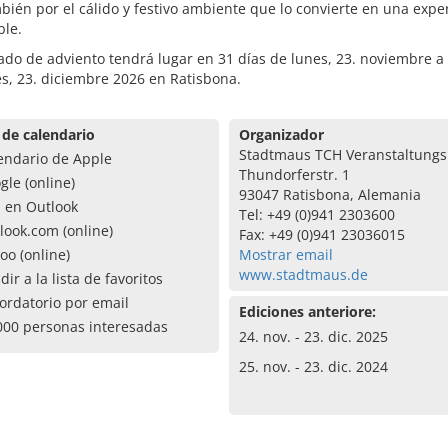
bién por el cálido y festivo ambiente que lo convierte en una expe
ble.
do de adviento tendrá lugar en 31 días de lunes, 23. noviembre a
s, 23. diciembre 2026 en Ratisbona.
 de calendario
Organizador
Stadtmaus TCH Veranstaltung
endario de Apple
Thundorferstr. 1
gle (online)
93047 Ratisbona, Alemania
a en Outlook
Tel: +49 (0)941 2303600
look.com (online)
Fax: +49 (0)941 23036015
oo (online)
Mostrar email
www.stadtmaus.de
dir a la lista de favoritos
ordatorio por email
Ediciones anteriore:
000 personas interesadas
24. nov. - 23. dic. 2025
25. nov. - 23. dic. 2024