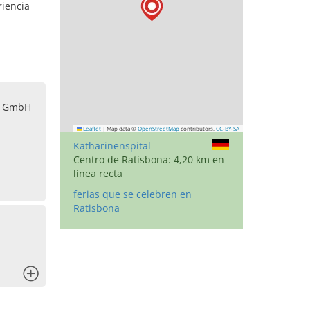
riencia
s GmbH
Leaflet
|
Map data ©
OpenStreetMap
contributors,
CC-BY-SA
Katharinenspital
Centro de Ratisbona: 4,20 km en
línea recta
ferias que se celebren en
Ratisbona
x