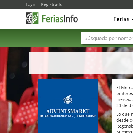
Login
Registrado
Ferias
Nombres de ferias
El Merc
pintores
mercados
23 de d
Lo que h
desde do
Regensb
puestos 