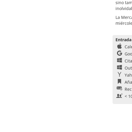
sino tam
inolvida
La Merca
miércole
Entrada
Cal
Goo
Cit
Out
Yah
Aña
Rec
< 1