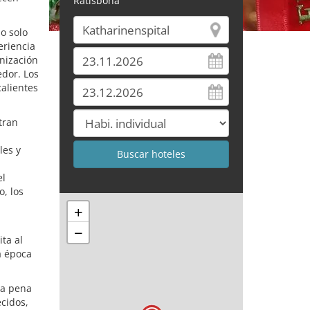
Ratisbona
o solo
eriencia
anización
edor. Los
calientes
tran
les y
el
o, los
+
−
ta al
a época
la pena
ecidos,