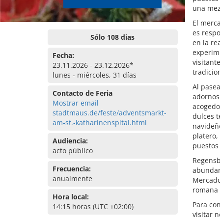
una mez
El merc
es respo
Sólo 108 dias
en la re
experime
Fecha:
visitant
23.11.2026 - 23.12.2026*
tradicio
lunes - miércoles, 31 días
Al pase
Contacto de Feria
adornos
Mostrar email
acogedor
stadtmaus.de/feste/adventsmarkt-
dulces t
am-st.-katharinenspital.html
navideño
platero,
Audiencia:
puestos 
acto público
Regensb
Frecuencia:
abundanc
anualmente
Mercado 
romana 
Hora local:
Para con
14:15 horas (UTC +02:00)
visitar 