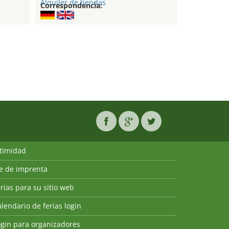
Alquiler de tiendas
Correspondencia:
ntimidad
ie de imprenta
rias para su sitio web
lendario de ferias login
ogin para organizadores