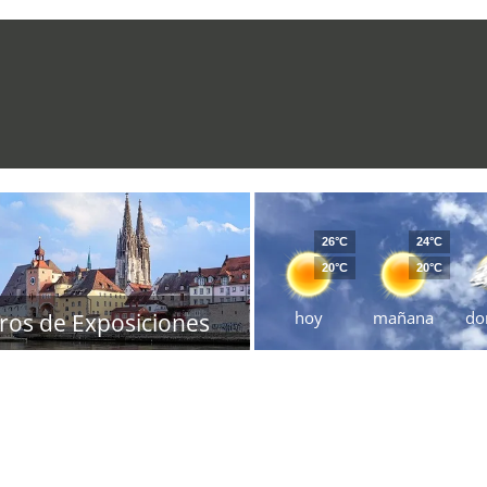
26°C
24°C
20°C
20°C
hoy
mañana
do
ros de Exposiciones