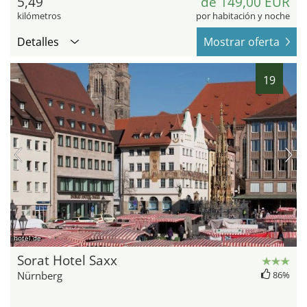
5,49
de 149,00 EUR
kilómetros
por habitación y noche
Detalles
Mostrar oferta
19
hotel.de
Sorat Hotel Saxx
Nürnberg
86%