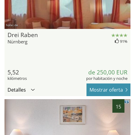
hotel.de
Drei Raben
Nürnberg
91%
5,52
de 250,00 EUR
kilómetros
por habitación y noche
Detalles
Mostrar oferta
15