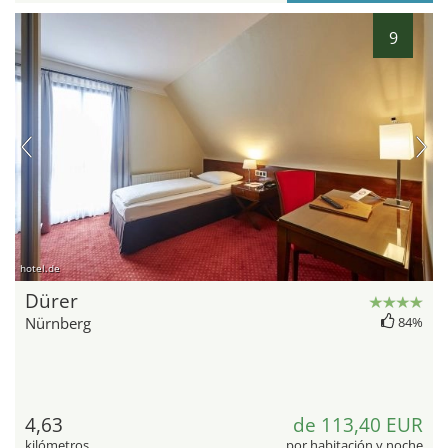
9
hotel.de
Dürer
Nürnberg
84%
4,63
de 113,40 EUR
kilómetros
por habitación y noche