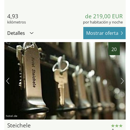
4,93
de 219,00 EUR
kilómetros
por habitación y noche
Detalles
Mostrar oferta
20
hotel.de
Steichele