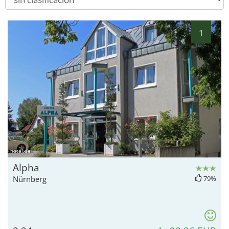
1
hotel.de
Alpha
Nürnberg
79%