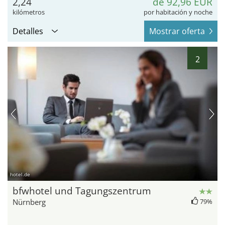
2,24
de 92,96 EUR
kilómetros
por habitación y noche
Detalles
Mostrar oferta
2
hotel.de
bfwhotel und Tagungszentrum
Nürnberg
79%