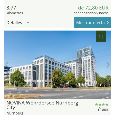
3,77
de 72,80 EUR
kilómetros
por habitación y noche
Detalles
Mostrar oferta
11
hotel.de
NOVINA Wöhrdersee Nürnberg
City
86%
Nürnberg