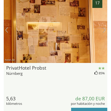
17
hotel.de
PrivatHotel Probst
Nürnberg
85%
5,63
de 87,00 EUR
kilómetros
por habitación y noche