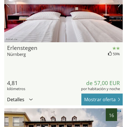
hotel.de
Erlenstegen
Nürnberg
59%
4,81
de 57,00 EUR
kilómetros
por habitación y noche
Detalles
Mostrar oferta
16