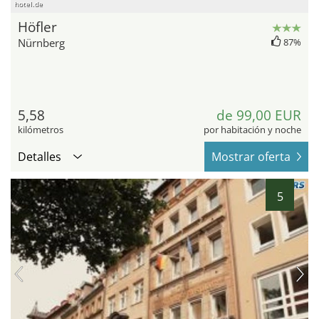
hotel.de
Höfler
Nürnberg
87%
5,58
de 99,00 EUR
kilómetros
por habitación y noche
Detalles
Mostrar oferta
5