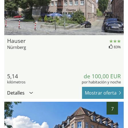
hotel.de
Hauser
Nürnberg
83%
5,14
de 100,00 EUR
kilómetros
por habitación y noche
Detalles
Mostrar oferta
7