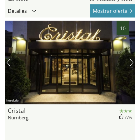
Detalles
Mostrar oferta
10
hotel.de
Cristal
Nürnberg
77%