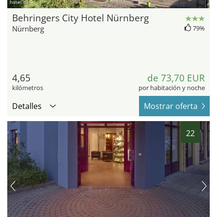
hotel.de
Behringers City Hotel Nürnberg
Nürnberg
79%
4,65
de 73,70 EUR
kilómetros
por habitación y noche
Detalles
Mostrar oferta
22