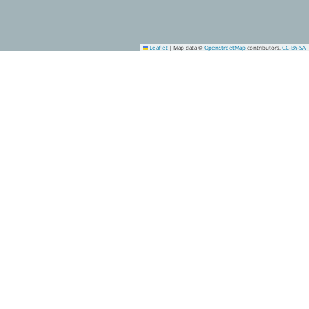
Leaflet
|
Map data ©
OpenStreetMap
contributors,
CC-BY-SA