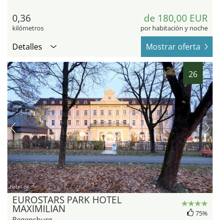
0,36
de 180,00 EUR
kilómetros
por habitación y noche
Detalles
Mostrar oferta
26
hotel.de
EUROSTARS PARK HOTEL
MAXIMILIAN
75%
Regensburg