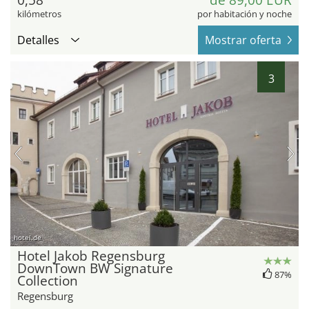
0,58
de 89,00 EUR
kilómetros
por habitación y noche
Detalles
Mostrar oferta
3
hotel.de
Hotel Jakob Regensburg
DownTown BW Signature
87%
Collection
Regensburg