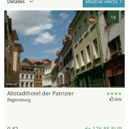
Detalles
Mostrar oferta
19
hotel.de
Altstadthotel der Patrizier
Regensburg
86%
0,42
de 176,85 EUR