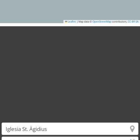
Leaflet
|
Map data ©
OpenStreetMap
contributors,
CC-BY-SA