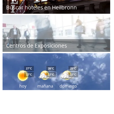
Buscar hoteles en Heilbronn
Centros de Exposiciones
27°C
26°C
29°C
17°C
17°C
17°C
hoy
mañana
domingo