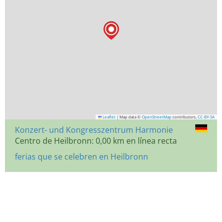
Leaflet
|
Map data ©
OpenStreetMap
contributors,
CC-BY-SA
Konzert- und Kongresszentrum Harmonie
Centro de Heilbronn: 0,00 km en línea recta
ferias que se celebren en Heilbronn