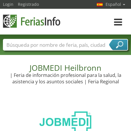
Login
Registrado
Español
Navega
toggle
Nombres de ferias
Países
Ciudades
Sectores de ferias
Sectores de proveedor de servicios
JOBMEDI Heilbronn
| Feria de información profesional para la salud, la
asistencia y los asuntos sociales | Feria Regional