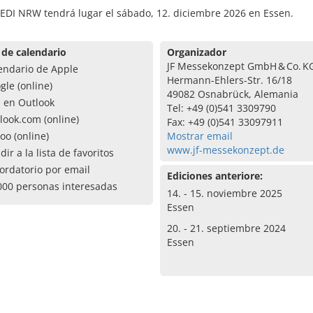
EDI NRW tendrá lugar el sábado, 12. diciembre 2026 en Essen.
 de calendario
Organizador
JF Messekonzept GmbH & Co. K
endario de Apple
Hermann-Ehlers-Str. 16/18
gle (online)
49082 Osnabrück, Alemania
a en Outlook
Tel: +49 (0)541 3309790
look.com (online)
Fax: +49 (0)541 33097911
oo (online)
Mostrar email
www.jf-messekonzept.de
dir a la lista de favoritos
ordatorio por email
Ediciones anteriore:
000 personas interesadas
14. - 15. noviembre 2025
Essen
20. - 21. septiembre 2024
Essen