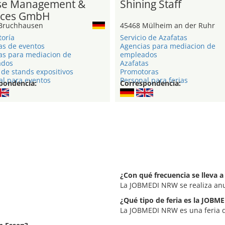
e Management &
Shining Staff
ices GmbH
Bruchhausen
45468 Mülheim an der Ruhr
toría
Servicio de Azafatas
as de eventos
Agencias para mediacion de
as para mediacion de
empleados
ados
Azafatas
de stands expositivos
Promotoras
al para eventos
Personal para ferias
pondencia:
Correspondencia:
¿Con qué frecuencia se lleva
La JOBMEDI NRW se realiza an
¿Qué tipo de feria es la JOB
La JOBMEDI NRW es una feria d