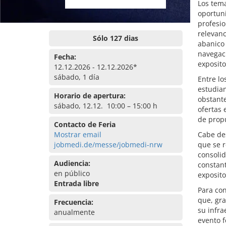
Los tem
oportuni
profesio
relevanc
Sólo 127 dias
abanico 
navegaci
Fecha:
exposito
12.12.2026 - 12.12.2026*
sábado, 1 día
Entre lo
estudian
Horario de apertura:
obstante
sábado, 12.12. 10:00 – 15:00 h
ofertas 
de propu
Contacto de Feria
Mostrar email
Cabe de
jobmedi.de/messe/jobmedi-nrw
que se r
consolid
Audiencia:
constan
en público
exposito
Entrada libre
Para con
que, gra
Frecuencia:
su infra
anualmente
evento f