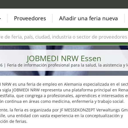
Proveedores
Añadir una feria nueva
Países
Ciudades
Sectores de ferias
Sectores de prove
JOBMEDI NRW Essen
 | Feria de información profesional para la salud, la asistencia y 
 NRW es una feria de empleo en Alemania especializada en el sec
La sigla JOBMEDI NRW representa una plataforma principal en Rena
stfalia, que congrega a profesionales, aprendices e interesados 
n continua en áreas como medicina, enfermería y trabajo social.
nte, la feria es organizada por JF MESSEKONZEPT Verwaltungs Gm
le, una entidad con vasta experiencia en la conceptualización y
ación de ferias.