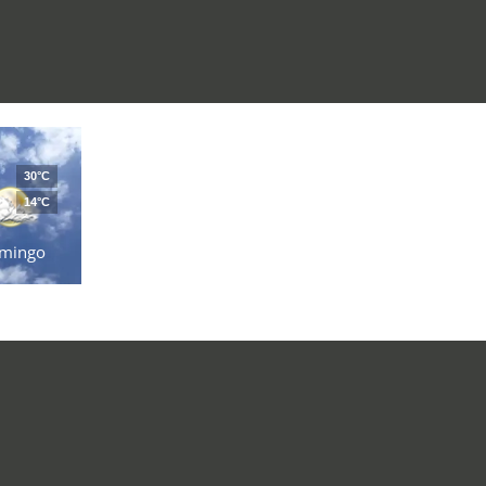
30°C
14°C
mingo