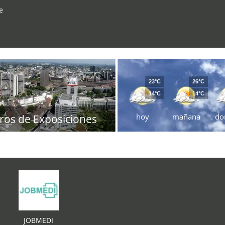
e
23°C
26°C
14°C
14°C
hoy
mañana
do
ros de Exposiciones
JOBMEDI