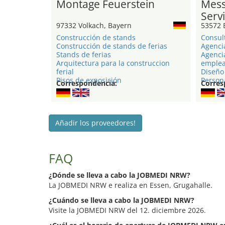
Montage Feuerstein
Mess
Serv
97332 Volkach, Bayern
53572 
Construcción de stands
Consul
Construcción de stands de ferias
Agenci
Stands de ferias
Agenci
Arquitectura para la construccion
emple
ferial
Diseño 
Pisos de exposición
Person
Correspondencia:
Corres
Añadir los proveedores!
FAQ
¿Dónde se lleva a cabo la JOBMEDI NRW?
La JOBMEDI NRW e realiza en Essen, Grugahalle.
¿Cuándo se lleva a cabo la JOBMEDI NRW?
Visite la JOBMEDI NRW del 12. diciembre 2026.