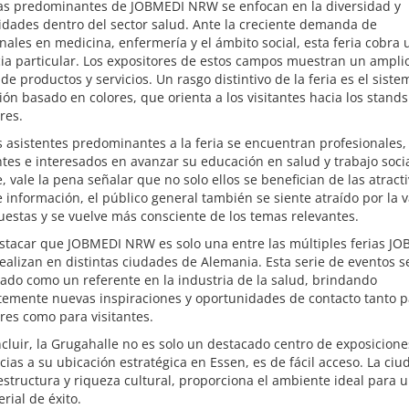
as predominantes de JOBMEDI NRW se enfocan en la diversidad y
dades dentro del sector salud. Ante la creciente demanda de
nales en medicina, enfermería y el ámbito social, esta feria cobra 
ia particular. Los expositores de estos campos muestran un ampli
de productos y servicios. Un rasgo distintivo de la feria es el sist
ón basado en colores, que orienta a los visitantes hacia los stands
res.
s asistentes predominantes a la feria se encuentran profesionales,
tes e interesados en avanzar su educación en salud y trabajo soci
, vale la pena señalar que no solo ellos se benefician de las atract
e información, el público general también se siente atraído por la 
estas y se vuelve más consciente de los temas relevantes.
stacar que JOBMEDI NRW es solo una entre las múltiples ferias J
ealizan en distintas ciudades de Alemania. Esta serie de eventos s
ado como un referente en la industria de la salud, brindando
temente nuevas inspiraciones y oportunidades de contacto tanto p
res como para visitantes.
cluir, la Grugahalle no es solo un destacado centro de exposicione
cias a su ubicación estratégica en Essen, es de fácil acceso. La ciu
estructura y riqueza cultural, proporciona el ambiente ideal para 
erial de éxito.