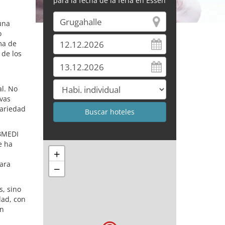
para la fecha de la feria en Essen
una
o
ema de
 de los
al. No
ivas
variedad
OBMEDI
e ha
+
ara
−
s, sino
dad, con
un