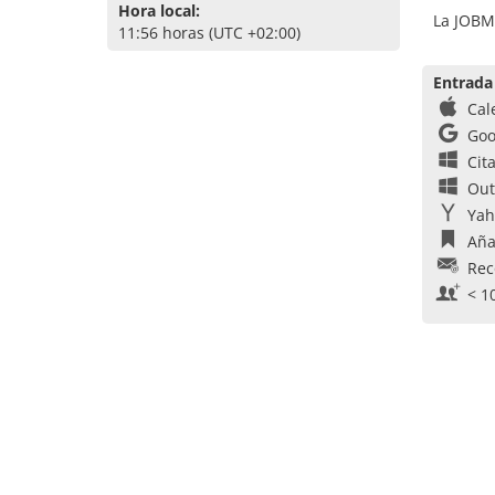
Hora local:
La JOBM
11:56 horas (UTC +02:00)
Entrada
Cal
Goo
Cit
Out
Yah
Aña
Rec
< 1