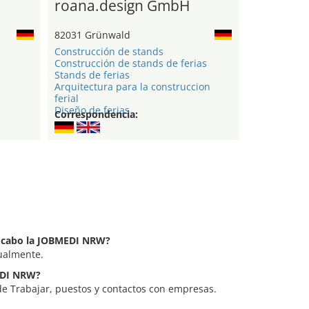
roana.design GmbH
82031 Grünwald
Construcción de stands
Construcción de stands de ferias
Stands de ferias
Arquitectura para la construccion
ferial
Diseño de ferias
Correspondencia:
 a cabo la JOBMEDI NRW?
ualmente.
MEDI NRW?
e Trabajar, puestos y contactos con empresas.