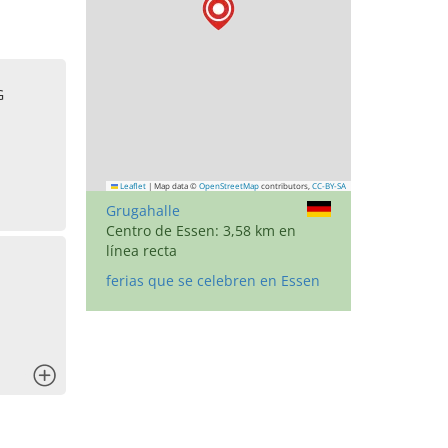
G
Leaflet
|
Map data ©
OpenStreetMap
contributors,
CC-BY-SA
Grugahalle
Centro de Essen: 3,58 km en
línea recta
ferias que se celebren en Essen
x