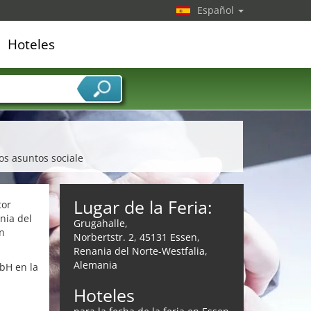
Español
Hoteles
edor de servicios
los asuntos sociale
Lugar de la Feria:
tor
nia del
Grugahalle,
en
Norbertstr. 2, 45131 Essen,
Renania del Norte-Westfalia,
Alemania
bH en la
Hoteles