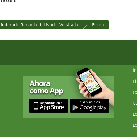
n Essen?
 federado Renania del Norte-Westfalia
Essen
I
P
Fe
Ca
L
L