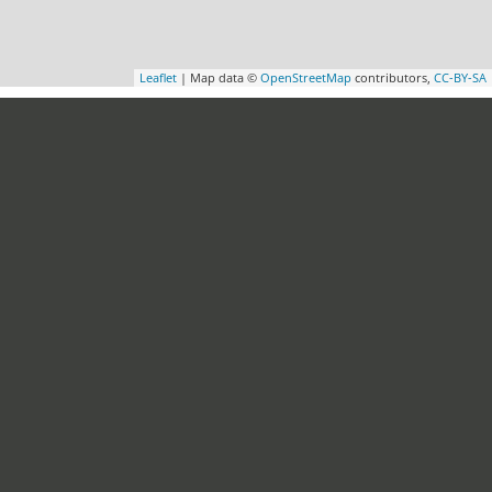
Leaflet
| Map data ©
OpenStreetMap
contributors,
CC-BY-SA