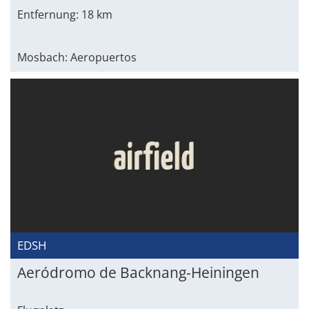
Entfernung: 18 km
Mosbach: Aeropuertos
EDSH
Aeródromo de Backnang-Heiningen