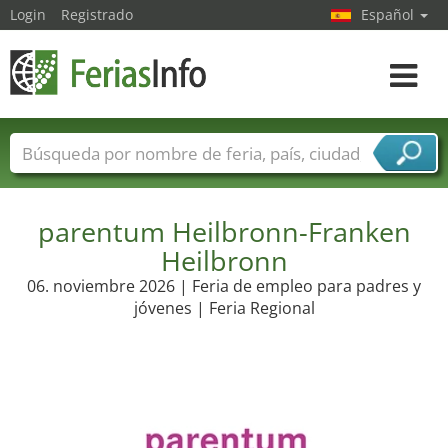
Login
Registrado
Español
Navega
toggle
Nombres de ferias
Países
Ciudades
Sectores de ferias
parentum Heilbronn-Franken
Sectores de proveedor de servicios
Heilbronn
06. noviembre 2026 | Feria de empleo para padres y
jóvenes | Feria Regional