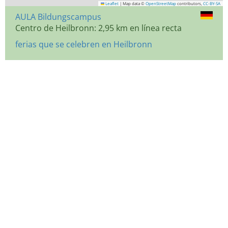
Leaflet
|
Map data ©
OpenStreetMap
contributors,
CC-BY-SA
AULA Bildungscampus
Centro de Heilbronn: 2,95 km en línea recta
ferias que se celebren en Heilbronn