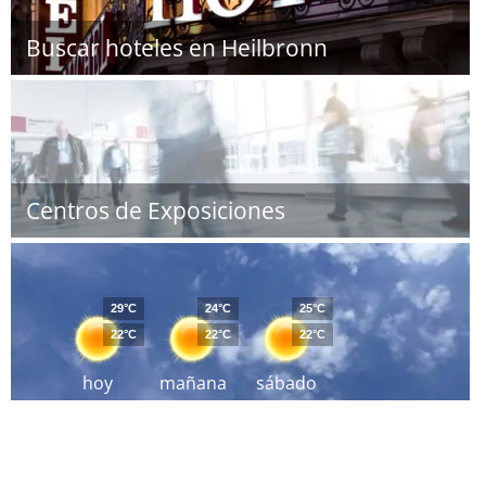
Buscar hoteles en Heilbronn
Centros de Exposiciones
29°C
24°C
25°C
22°C
22°C
22°C
hoy
mañana
sábado