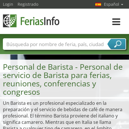
Login
Registrado
Español
Navega
toggle
Nombres de ferias
Países
Ciudades
Sectores de ferias
Personal de Barista - Personal de
Sectores de proveedor de servicios
servicio de Barista para ferias,
reuniones, conferencias y
congresos
Un Barista es un profesional especializado en la
preparación y el servicio de bebidas de café de manera
profesional. El término Barista proviene del italiano y
significa camarero. Mientras que en Italia se llama
Barista a cualquier tipo de camarero, en el ámbito