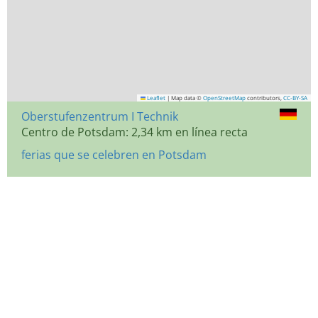
Leaflet
|
Map data ©
OpenStreetMap
contributors,
CC-BY-SA
Oberstufenzentrum I Technik
Centro de Potsdam: 2,34 km en línea recta
ferias que se celebren en Potsdam