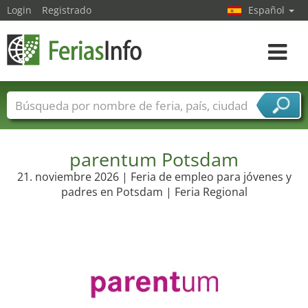
Login
Registrado
Español
Navega
toggle
Nombres de ferias
Países
Ciudades
Sectores de ferias
Sectores de proveedor de servicios
parentum Potsdam
21. noviembre 2026 | Feria de empleo para jóvenes y
padres en Potsdam | Feria Regional