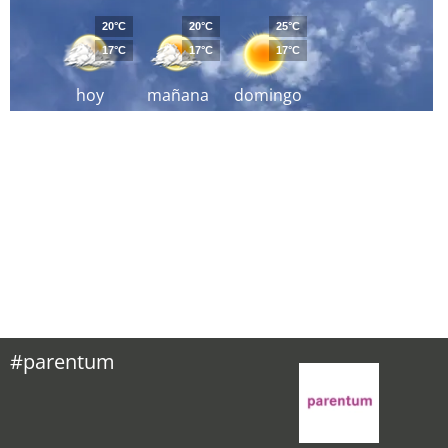
20°C
20°C
25°C
17°C
17°C
17°C
hoy
mañana
domingo
#parentum