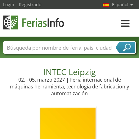
Login
Registrado
Español
Navega
toggle
Nombres de ferias
Países
Ciudades
Sectores de ferias
Sectores de proveedor de servicios
INTEC Leipzig
02. - 05. marzo 2027 | Feria internacional de
máquinas herramienta, tecnología de fabricación y
automatización