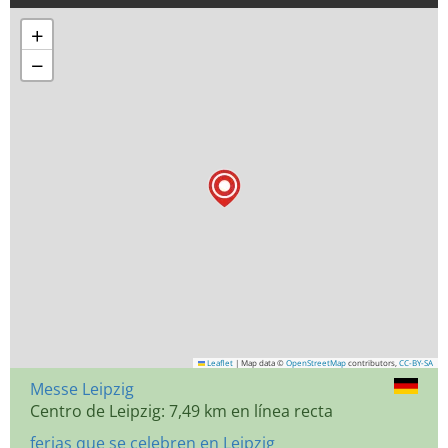
+
−
Leaflet
|
Map data ©
OpenStreetMap
contributors,
CC-BY-SA
Messe Leipzig
Centro de Leipzig: 7,49 km en línea recta
ferias que se celebren en Leipzig