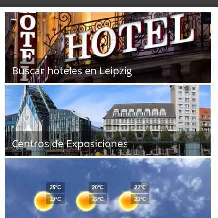
Buscar hoteles en Leipzig
Centros de Exposiciones
25°C
20°C
22°C
23°C
23°C
23°C