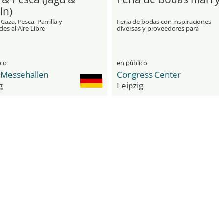
ln)
 Caza, Pesca, Parrilla y
Feria de bodas con inspiraciones
des al Aire Libre
diversas y proveedores para
planificaciones de bodas
personalizadas
ico
en público
Messehallen
Congress Center
g
Leipzig