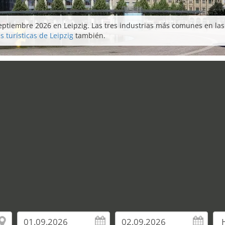
ptiembre 2026 en Leipzig. Las tres industrias más comunes en las f
s turísticas de Leipzig
también.