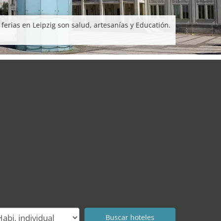
erias en Leipzig son salud, artesanías y Educatión.