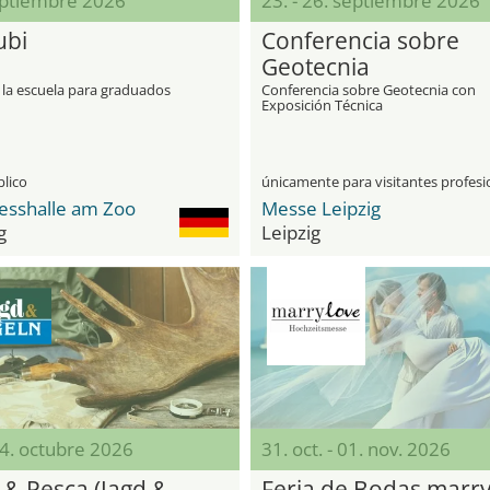
eptiembre 2026
23. - 26. septiembre 2026
ubi
Conferencia sobre
Geotecnia
 la escuela para graduados
Conferencia sobre Geotecnia con
Exposición Técnica
blico
esshalle am Zoo
Messe Leipzig
g
Leipzig
04. octubre 2026
31. oct. - 01. nov. 2026
 & Pesca (Jagd &
Feria de Bodas marr