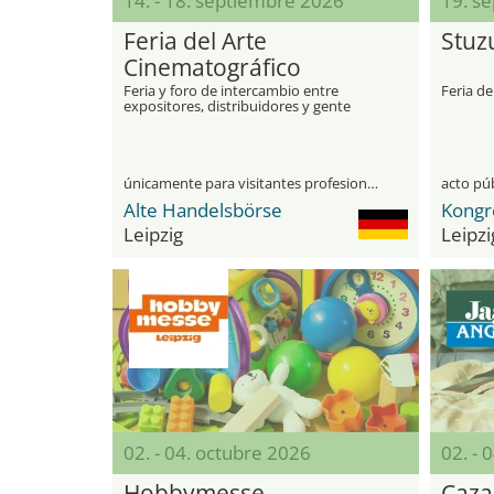
14. - 18. septiembre 2026
19. s
Feria del Arte
Stuz
Cinematográfico
Feria y foro de intercambio entre
Feria de
expositores, distribuidores y gente
especializada de la industria
cinematográfica
únicamente para visitantes profesionales
acto pú
Alte Handelsbörse
Kongr
Leipzig
Leipzi
02. - 04. octubre 2026
02. - 
Hobbymesse
Caza