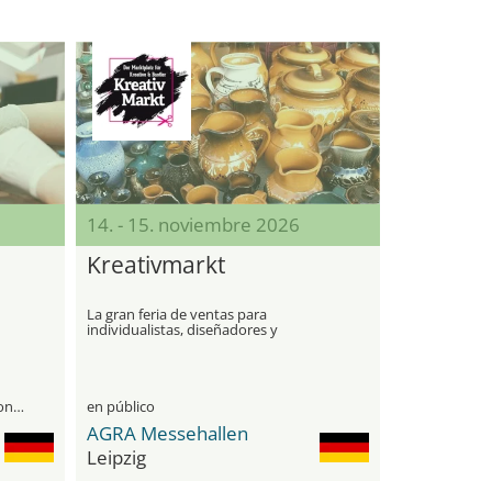
14. - 15. noviembre 2026
Kreativmarkt
La gran feria de ventas para
individualistas, diseñadores y
s
aficionados al bricolaje
únicamente para visitantes profesionales
en público
AGRA Messehallen
Leipzig