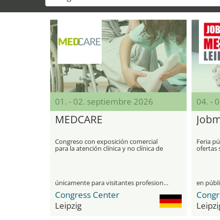
01. - 02. septiembre 2026
04. - 
MEDCARE
Jobm
Congreso con exposición comercial
Feria p
para la atención clínica y no clínica de
ofertas
pacientes
trabajo,
únicamente para visitantes profesionales
en públ
Congress Center
Congr
Leipzig
Leipzi