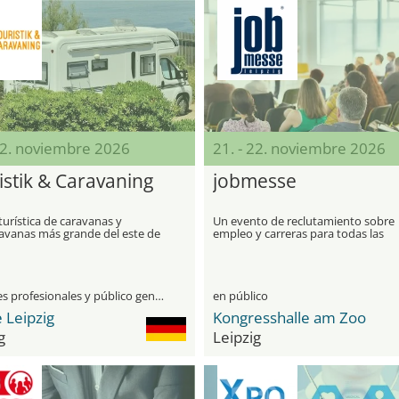
22. noviembre 2026
21. - 22. noviembre 2026
istik & Caravaning
jobmesse
 turística de caravanas y
Un evento de reclutamiento sobre
avanas más grande del este de
empleo y carreras para todas las
a
generaciones y todas las calificacio
visitantes profesionales y público general
en público
 Leipzig
Kongresshalle am Zoo
g
Leipzig