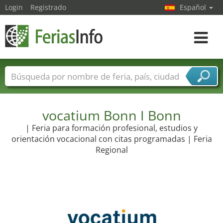
Login
Registrado
Español
Navega
toggle
Nombres de ferias
Países
Ciudades
Sectores de ferias
Sectores de proveedor de servicios
vocatium Bonn I Bonn
| Feria para formación profesional, estudios y
orientación vocacional con citas programadas | Feria
Regional