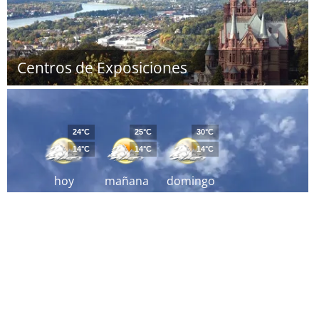
Centros de Exposiciones
24°C
25°C
30°C
14°C
14°C
14°C
hoy
mañana
domingo