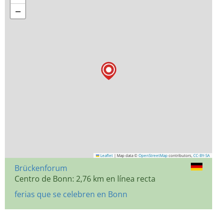
−
Leaflet
|
Map data ©
OpenStreetMap
contributors,
CC-BY-SA
Brückenforum
Centro de Bonn: 2,76 km en línea recta
ferias que se celebren en Bonn