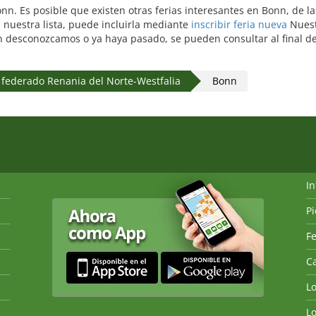
Bonn. Es posible que existen otras ferias interesantes en Bonn, de
 nuestra lista, puede incluirla mediante
inscribir feria nueva
Nuest
ón desconozcamos o ya haya pasado, se pueden consultar al final de 
 federado Renania del Norte-Westfalia
Bonn
I
P
Fe
Ca
L
L