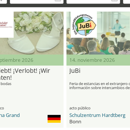
eptiembre 2026
14. noviembre 2026
iebt! ¡Verlobt! ¡Wir
JuBi
aten!
e bodas
Feria de estancias en el extranjero 
información sobre intercambios de
estudiantes, viajes de idiomas, au p
work & travel
ico
acto público
a Grand
Schulzentrum Hardtberg
Bonn