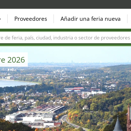
Proveedores
Añadir una feria nueva
Países
Ciudades
Sectores de ferias
Sectores de prove
re 2026