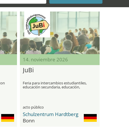
14. noviembre 2026
JuBi
con
Feria para intercambios estudiantiles,
educación secundaria, educación,
airs,
pasantías y au pair
acto público
Schulzentrum Hardtberg
Bonn