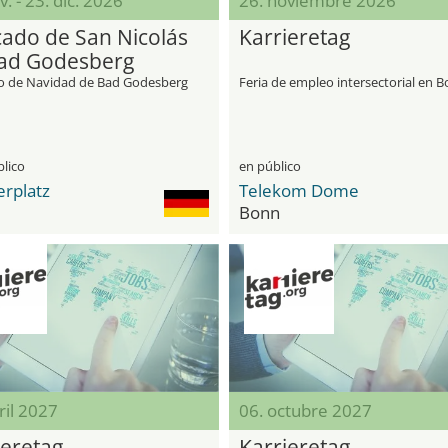
v. - 23. dic. 2026
26. noviembre 2026
ado de San Nicolás
Karrieretag
ad Godesberg
 de Navidad de Bad Godesberg
Feria de empleo intersectorial en 
blico
en público
erplatz
Telekom Dome
Bonn
ril 2027
06. octubre 2027
ieretag
Karrieretag