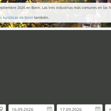
septiembre 2026 en Bonn. Las tres industrias más comunes en las 
s turísticas de Bonn
también.