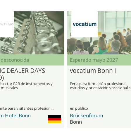
 desconocida
Esperado mayo 2027
C DEALER DAYS
vocatium Bonn I
D)
l sector B2B de instrumentos y
Feria para formación profesional,
 musicales
estudios y orientación vocacional 
citas programadas
únicamente para visitantes profesionales
en público
im Hotel Bonn
Brückenforum
Bonn