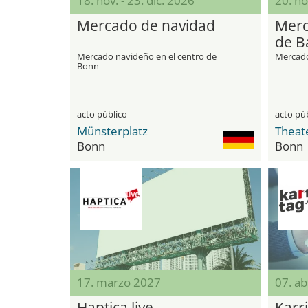
18. nov. - 23. dic. 2026
20. no
Mercado de navidad
Merc
de B
Mercado navideño en el centro de
Mercado
Bonn
acto público
acto pú
Münsterplatz
Theat
Bonn
Bonn
17. marzo 2027
07. ab
Haptica live
Karr