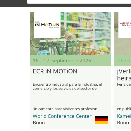
16. - 17. septiembre 2026
27. s
ECR iN MOTiON
¡Verl
heir
Encuentro industrial para la industria, el
Feria d
comercio y los servicios del sector de
bienes de consumo
únicamente para visitantes profesionales
en públ
World Conference Center
Kameh
Bonn
Bonn