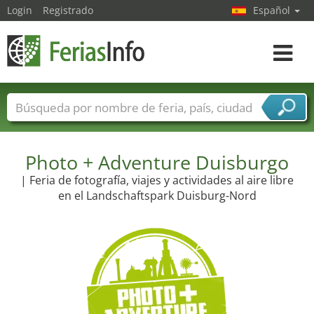
Login
Registrado
Español
Navega
toggle
Nombres de ferias
Países
Ciudades
Sectores de ferias
Photo + Adventure Duisburgo
Sectores de proveedor de servicios
| Feria de fotografía, viajes y actividades al aire libre
en el Landschaftspark Duisburg-Nord