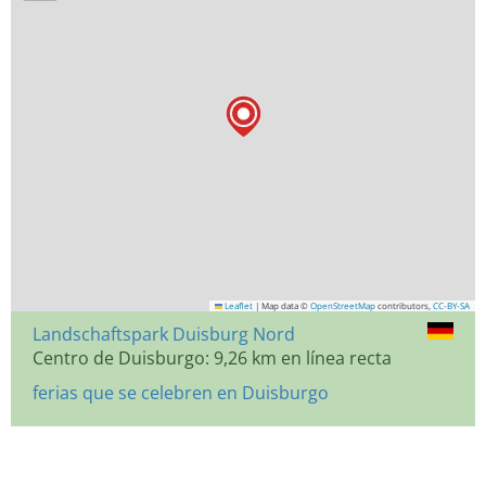
Leaflet
|
Map data ©
OpenStreetMap
contributors,
CC-BY-SA
Landschaftspark Duisburg Nord
Centro de Duisburgo: 9,26 km en línea recta
ferias que se celebren en Duisburgo