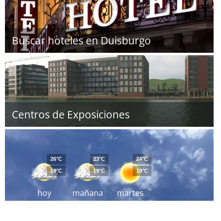
Buscar hoteles en Duisburgo
Centros de Exposiciones
26°C
23°C
24°C
19°C
19°C
19°C
hoy
mañana
martes