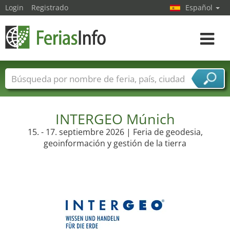
Login
Registrado
Español
Navega
toggle
Nombres de ferias
Países
Ciudades
Sectores de ferias
Sectores de proveedor de servicios
INTERGEO Múnich
15. - 17. septiembre 2026 | Feria de geodesia,
geoinformación y gestión de la tierra