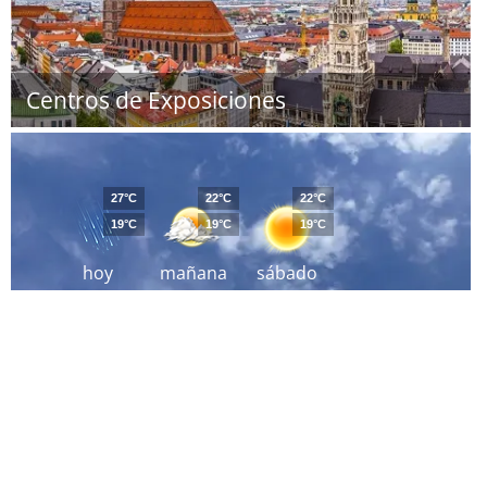
Centros de Exposiciones
27°C
22°C
22°C
19°C
19°C
19°C
hoy
mañana
sábado