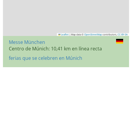
Leaflet
|
Map data ©
OpenStreetMap
contributors,
CC-BY-SA
Messe München
Centro de Múnich: 10,41 km en línea recta
ferias que se celebren en Múnich