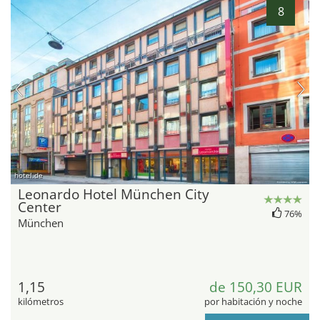
8
hotel.de
Leonardo Hotel München City
Center
76%
München
1,15
de 150,30 EUR
kilómetros
por habitación y noche