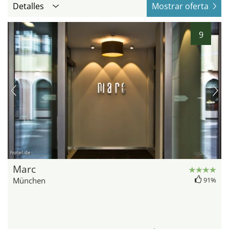
Detalles
Mostrar oferta
9
hotel.de
Marc
München
91%