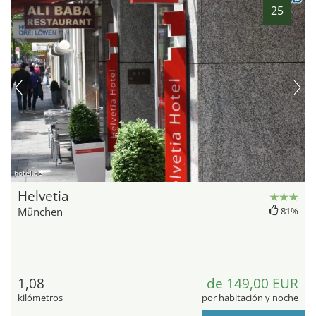
25
hotel.de
Helvetia
München
81%
1,08
de 149,00 EUR
kilómetros
por habitación y noche