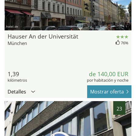
hotel.de
Hauser An der Universität
München
76%
1,39
de 140,00 EUR
kilómetros
por habitación y noche
Detalles
Mostrar oferta
23