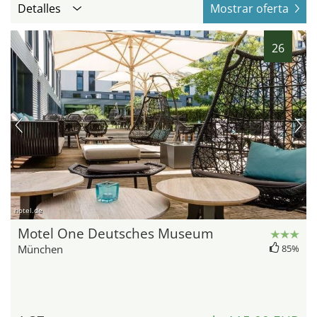
Detalles
Mostrar oferta
26
hotel.de
Motel One Deutsches Museum
München
85%