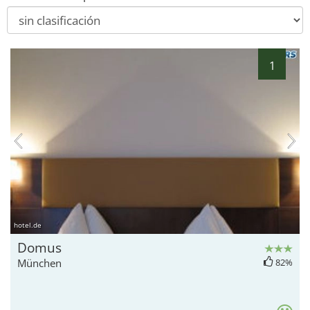
1
hotel.de
Domus
München
82%