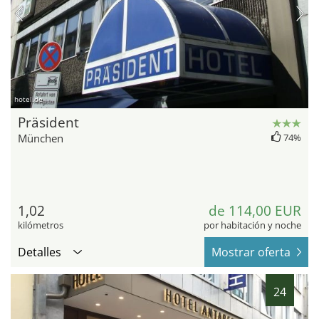
hotel.de
Präsident
München
74%
1,02
de 114,00 EUR
kilómetros
por habitación y noche
Detalles
Mostrar oferta
24