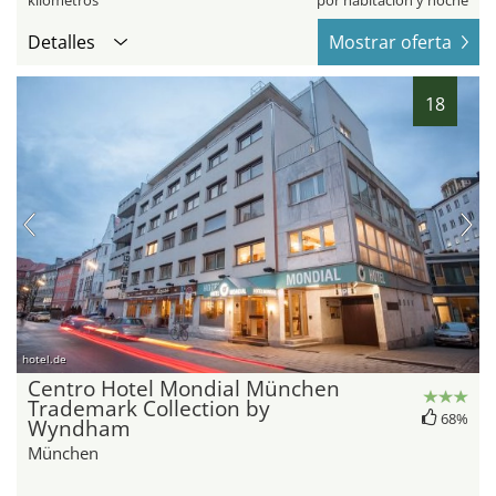
kilómetros
por habitación y noche
Detalles
Mostrar oferta
18
hotel.de
Centro Hotel Mondial München
Trademark Collection by
68%
Wyndham
München