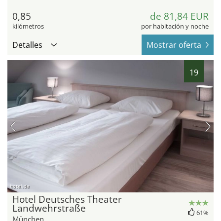
0,85
de 81,84 EUR
kilómetros
por habitación y noche
Detalles
Mostrar oferta
19
hotel.de
Hotel Deutsches Theater
Landwehrstraße
61%
München