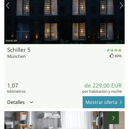
hotel.de
Schiller 5
München
89%
1,07
de 229,00 EUR
kilómetros
por habitación y noche
Detalles
Mostrar oferta
7