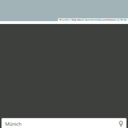
Leaflet
|
Map data ©
OpenStreetMap
contributors,
CC-BY-SA