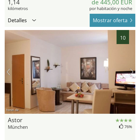
1,14
de 445,00 EUR
kilómetros
por habitación y noche
Detalles
Mostrar oferta
10
hotel.de
Astor
München
76%