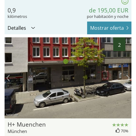
0,9
de 195,00 EUR
kilómetros
por habitación y noche
Detalles
Mostrar oferta
2
hotel.de
H+ Muenchen
München
70%