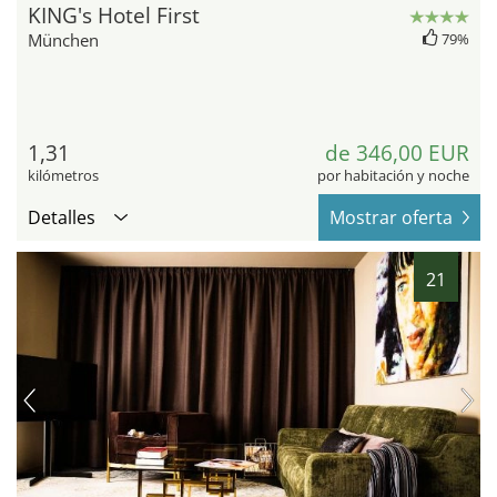
KING's Hotel First
München
79%
1,31
de 346,00 EUR
kilómetros
por habitación y noche
Detalles
Mostrar oferta
21