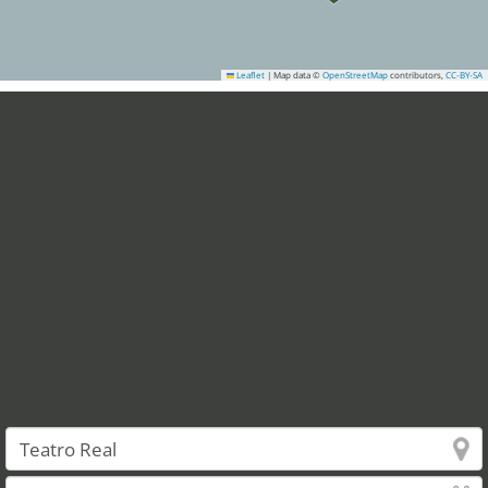
Leaflet
|
Map data ©
OpenStreetMap
contributors,
CC-BY-SA