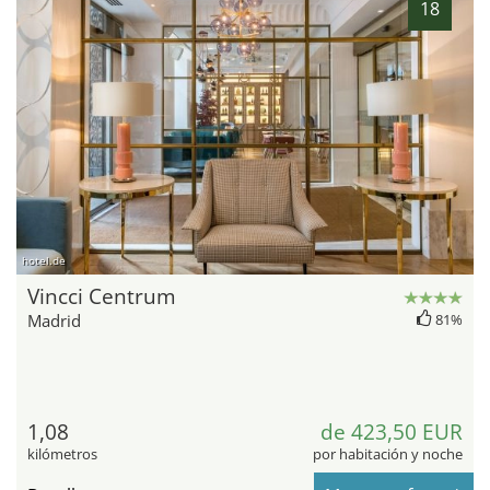
18
hotel.de
Vincci Centrum
Madrid
81%
1,08
de 423,50 EUR
kilómetros
por habitación y noche