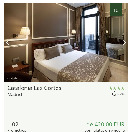
10
hotel.de
Catalonia Las Cortes
Madrid
87%
1,02
de 420,00 EUR
kilómetros
por habitación y noche