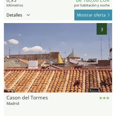
0,95
de 180,00 EUR
kilómetros
por habitación y noche
Detalles
Mostrar oferta
3
hotel.de
Cason del Tormes
Madrid