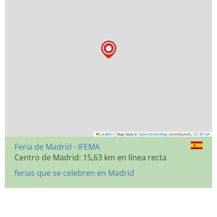
Leaflet
|
Map data ©
OpenStreetMap
contributors,
CC-BY-SA
Feria de Madrid - IFEMA
Centro de Madrid: 15,63 km en línea recta
ferias que se celebren en Madrid