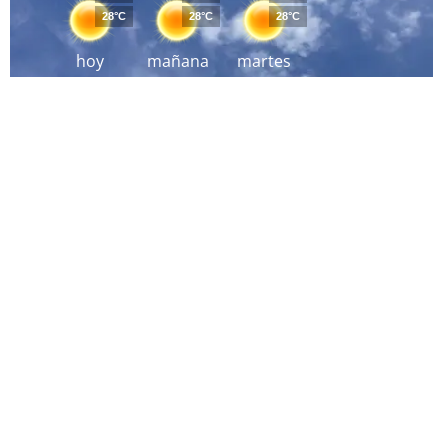
28°C
28°C
28°C
hoy
mañana
martes