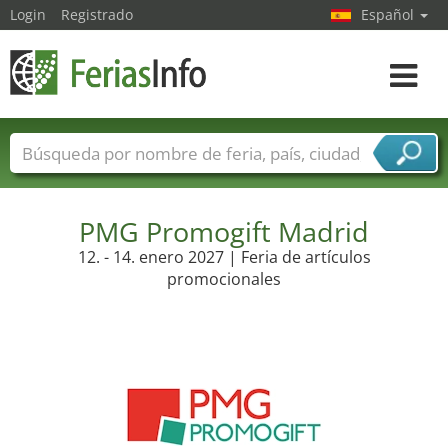
Login
Registrado
Español
Navega
toggle
Nombres de ferias
Países
Ciudades
Sectores de ferias
Sectores de proveedor de servicios
PMG Promogift Madrid
12. - 14. enero 2027 | Feria de artículos
promocionales