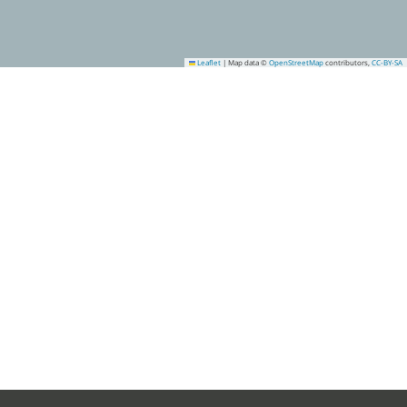
Leaflet
|
Map data ©
OpenStreetMap
contributors,
CC-BY-SA