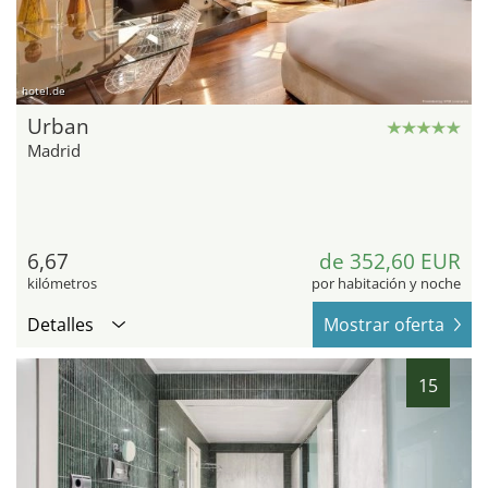
hotel.de
Urban
Madrid
6,67
de 352,60 EUR
kilómetros
por habitación y noche
Detalles
Mostrar oferta
15