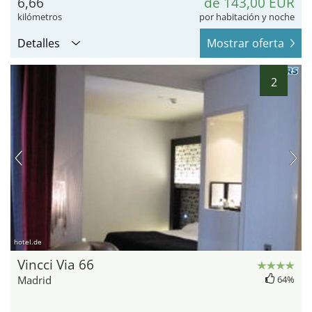
6,66
de 143,00 EUR
kilómetros
por habitación y noche
Detalles
Mostrar oferta
2
hotel.de
Vincci Via 66
Madrid
64%