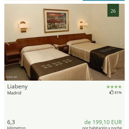
26
hotel.de
Liabeny
Madrid
81%
6,3
de 199,10 EUR
kilómetros
por habitación y noche