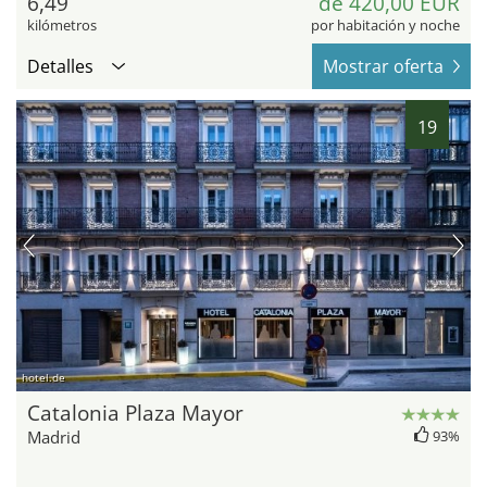
6,49
de 420,00 EUR
kilómetros
por habitación y noche
Detalles
Mostrar oferta
19
hotel.de
Catalonia Plaza Mayor
Madrid
93%