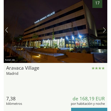
17
hotel.de
Aravaca Village
Madrid
7,38
de 168,19 EUR
kilómetros
por habitación y noche