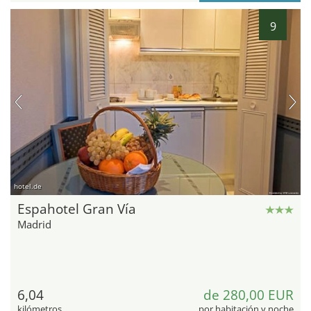
9
hotel.de
Espahotel Gran Vía
Madrid
6,04
de 280,00 EUR
kilómetros
por habitación y noche