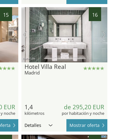
15
16
hotel.de
Hotel Villa Real
Madrid
0 EUR
1,4
de 295,20 EUR
 y noche
kilómetros
por habitación y noche
ferta
Detalles
Mostrar oferta