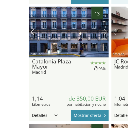
13
hotel.de
hotel.de
Catalonia Plaza
JC R
Mayor
Madri
93%
Madrid
1,14
de 350,00 EUR
1,04
kilómetros
por habitación y noche
kilómet
Detalles
Mostrar oferta
Detalle