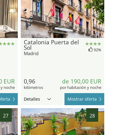
hotel.de
Catalonia Puerta del
Sol
92%
Madrid
0 EUR
0,96
de 190,00 EUR
 y noche
kilómetros
por habitación y noche
ferta
Detalles
Mostrar oferta
27
28