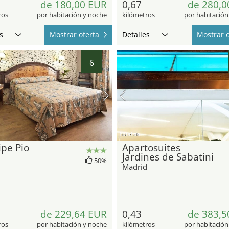
de 180,00 EUR
0,67
de 280,0
ros
por habitación y noche
kilómetros
por habitación
s
Mostrar oferta
Detalles
Mostrar o
6
hotel.de
ipe Pio
Apartosuites
Jardines de Sabatini
d
50%
Madrid
de 229,64 EUR
0,43
de 383,5
ros
por habitación y noche
kilómetros
por habitación