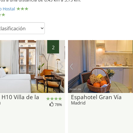
o Hostal
2
hotel.de
 H10 Villa de la
Espahotel Gran Vía
a
Madrid
78%
d