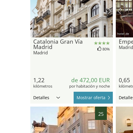
hotel.de
hotel.de
Catalonia Gran Vía
Empe
Madrid
Madri
80%
Madrid
1,22
de 472,00 EUR
0,65
kilómetros
por habitación y noche
kilómet
Detalles
Mostrar oferta
Detalle
25