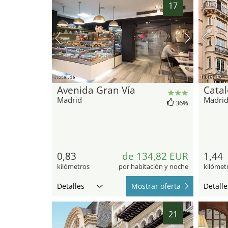
17
hotel.de
hotel.de
Avenida Gran Vía
Catal
Madrid
Madri
36%
0,83
de 134,82 EUR
1,44
kilómetros
por habitación y noche
kilómet
Detalles
Mostrar oferta
Detalle
21