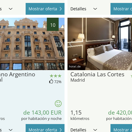
s
Mostrar oferta
Detalles
Mostrar o
10
hotel.de
ano Argentino
Catalonia Las Cortes
l
Madrid
72%
d
de 143,00 EUR
1,15
de 420,0
ros
por habitación y noche
kilómetros
por habitación
s
Mostrar oferta
Detalles
Mostrar o