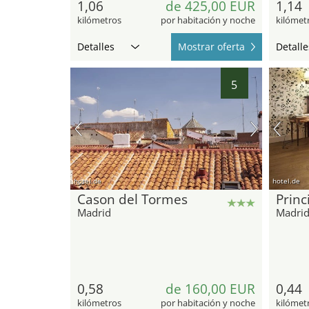
1,06
de 425,00 EUR
1,14
kilómetros
por habitación y noche
kilómet
Detalles
Mostrar oferta
Detalle
5
hotel.de
hotel.de
Cason del Tormes
Princ
Madrid
Madri
0,58
de 160,00 EUR
0,44
kilómetros
por habitación y noche
kilómet