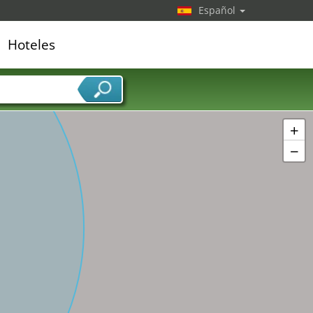
Español
Hoteles
edor de servicios
+
−