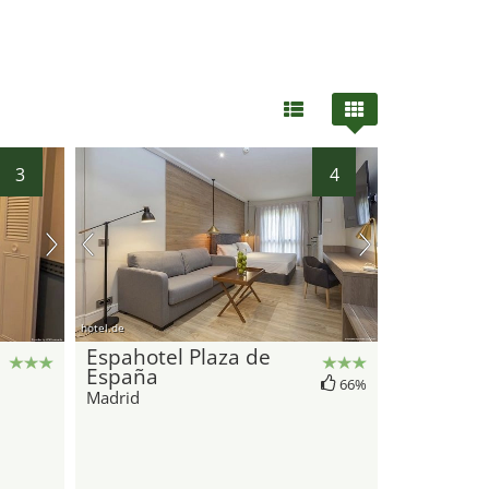
3
4
hotel.de
Espahotel Plaza de
España
66%
Madrid