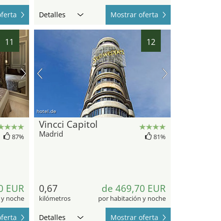
ferta
Detalles
Mostrar oferta
11
12
hotel.de
Vincci Capitol
Madrid
87%
81%
0 EUR
0,67
de 469,70 EUR
 y noche
kilómetros
por habitación y noche
ferta
Detalles
Mostrar oferta