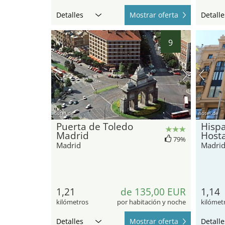
Detalles
Mostrar oferta
Detalle
9
hotel.de
hotel.de
Puerta de Toledo
Hisp
Madrid
Hosta
79%
Madrid
Madri
1,21
de 135,00 EUR
1,14
kilómetros
por habitación y noche
kilómet
Detalles
Mostrar oferta
Detalle