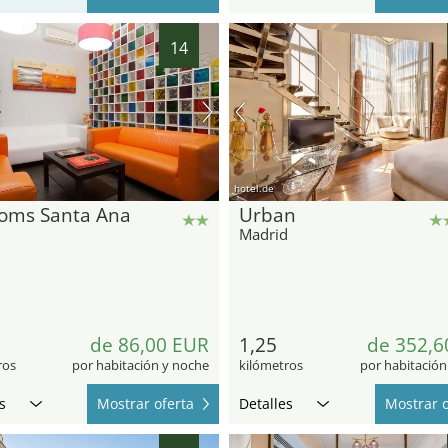
14
hotel.de
ooms Santa Ana
Urban
d
Madrid
de 86,00 EUR
1,25
de 352,6
ros
por habitación y noche
kilómetros
por habitación
s
Mostrar oferta
Detalles
Mostrar o