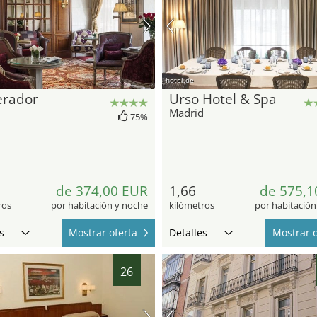
hotel.de
rador
Urso Hotel & Spa
d
Madrid
75%
de 374,00 EUR
1,66
de 575,1
ros
por habitación y noche
kilómetros
por habitación
s
Mostrar oferta
Detalles
Mostrar o
26