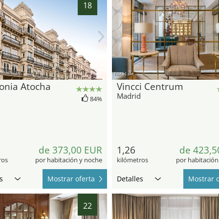
18
hotel.de
onia Atocha
Vincci Centrum
d
Madrid
84%
de 373,00 EUR
1,26
de 423,5
ros
por habitación y noche
kilómetros
por habitación
s
Mostrar oferta
Detalles
Mostrar o
22