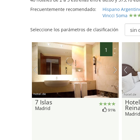
Frecuentemente recomendado:
Hispano Argentin
Vincci Soma
Seleccione los parámetros de clasificación
1
hotel.de
hotel.de
7 Islas
Hotel
Rein
Madrid
91%
Madri