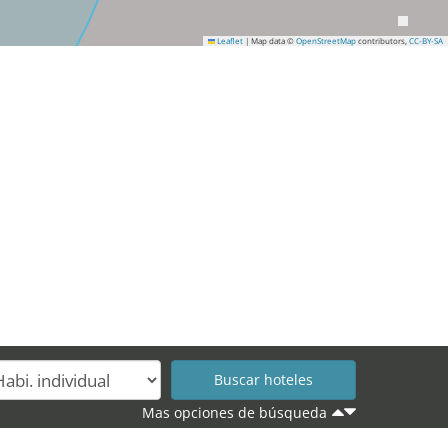
Leaflet
|
Map data ©
OpenStreetMap
contributors,
CC-BY-SA
Mas opciones de búsqueda