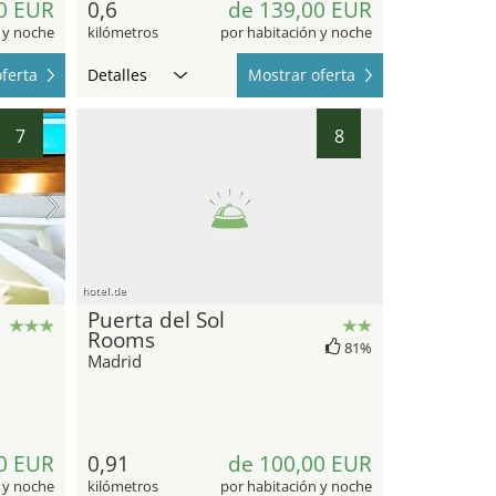
0 EUR
0,6
de 139,00 EUR
 y noche
kilómetros
por habitación y noche
ferta
Detalles
Mostrar oferta
7
8
hotel.de
Puerta del Sol
Rooms
81%
Madrid
0 EUR
0,91
de 100,00 EUR
 y noche
kilómetros
por habitación y noche