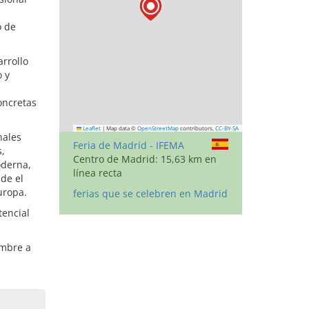
o de
arrollo
o y
oncretas
Leaflet
|
Map data ©
OpenStreetMap
contributors,
CC-BY-SA
nales
Feria de Madrid - IFEMA
s,
Centro de Madrid: 15,63 km en
oderna,
línea recta
sde el
uropa.
ferias que se celebren en Madrid
tencial
embre a