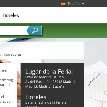
Español
Hoteles
edor de servicios
ng innovadoras
Lugar de la Feria:
re el
Feria de Madrid - IFEMA,
arketing
Av del Partenón, 28042 Madrid,
para el
Madrid, Madrid, España
Hoteles
 el
bles con
para la fecha de la feria en