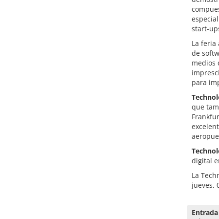
compues
especial
start-u
La feria
de softw
medios d
impresc
para imp
Technol
que tamb
Frankfu
excelent
aeropuer
Technol
digital 
La Techn
jueves,
Entrada