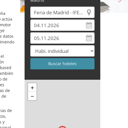
Madrid
lia
o actúa
 motor
uye
e datos
finiendo
 el
ión
-based
También
o de
nes
+
as de
−
s de
ias de
tos,
s y
sional