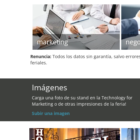
marketing
nego
Renuncia:
Todos los datos sin garantía, salvo errore
feriales.
Imágenes
Carga una foto de su stand en la Technology for
Marketing o de otras impresiones de la feria!
Subir una imagen