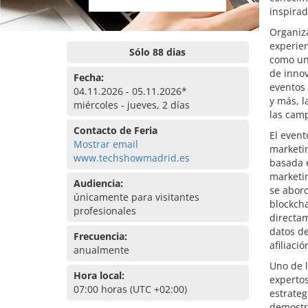
inspirad
Organiz
experien
Sólo 88 dias
como un
de innov
Fecha:
eventos 
04.11.2026 - 05.11.2026*
y más, l
miércoles - jueves, 2 días
las camp
Contacto de Feria
El event
Mostrar email
marketin
www.techshowmadrid.es
basada e
marketin
Audiencia:
se abor
únicamente para visitantes
blockcha
profesionales
directa
datos de
Frecuencia:
afiliació
anualmente
Uno de l
Hora local:
expertos
07:00 horas (UTC +02:00)
estrateg
demostra