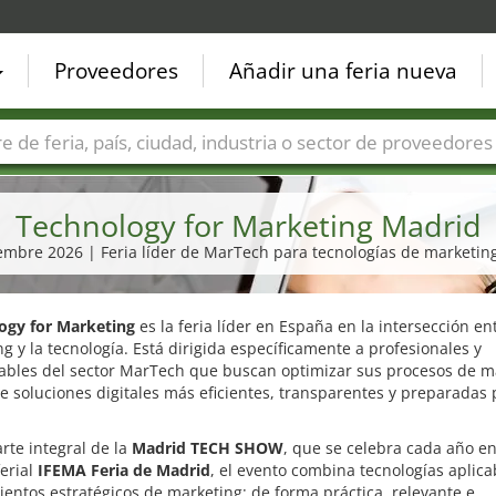
Proveedores
Añadir una feria nueva
Países
Ciudades
Sectores de ferias
Sectores de prove
Technology for Marketing Madrid
iembre 2026 | Feria líder de MarTech para tecnologías de marketi
ogy for Marketing
es la feria líder en España en la intersección ent
g y la tecnología. Está dirigida específicamente a profesionales y
ables del sector MarTech que buscan optimizar sus procesos de m
 soluciones digitales más eficientes, transparentes y preparadas 
te integral de la
Madrid TECH SHOW
, que se celebra cada año en
ferial
IFEMA Feria de Madrid
, el evento combina tecnologías aplica
entos estratégicos de marketing: de forma práctica, relevante e