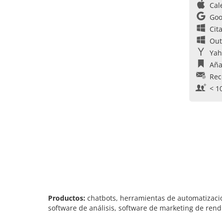
Cal
Goo
Cit
Out
Yah
Aña
Rec
< 1
Productos:
chatbots, herramientas de automatización
software de análisis, software de marketing de ren