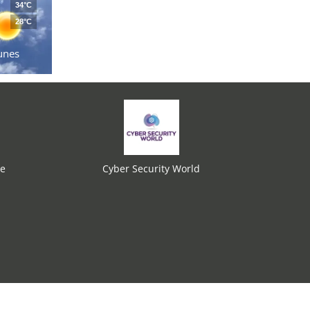
34°C
28°C
unes
re
Cyber Security World