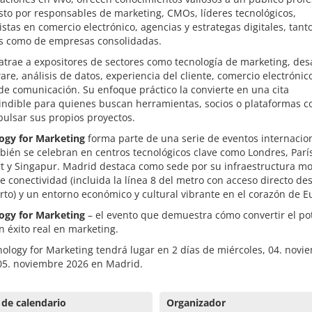
to por responsables de marketing, CMOs, líderes tecnológicos,
istas en comercio electrónico, agencias y estrategas digitales, tant
ps como de empresas consolidadas.
 atrae a expositores de sectores como tecnología de marketing, des
are, análisis de datos, experiencia del cliente, comercio electrónic
e comunicación. Su enfoque práctico la convierte en una cita
indible para quienes buscan herramientas, socios o plataformas c
ulsar sus propios proyectos.
ogy for Marketing
forma parte de una serie de eventos internacio
ién se celebran en centros tecnológicos clave como Londres, Parí
rt y Singapur. Madrid destaca como sede por su infraestructura m
e conectividad (incluida la línea 8 del metro con acceso directo de
to) y un entorno económico y cultural vibrante en el corazón de E
ogy for Marketing
– el evento que demuestra cómo convertir el po
en éxito real en marketing.
ology for Marketing tendrá lugar en 2 días de miércoles, 04. novi
 05. noviembre 2026 en Madrid.
 de calendario
Organizador