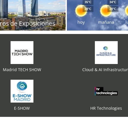
35°C
34°C
28°C
28°C
hoy
mañana
l
ros de Exposiciones
Madrid TECH SHOW
Cloud & AI Infrastructu
E-SHOW
HR Technologies