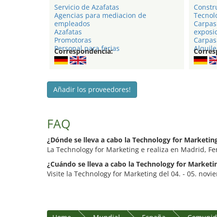
Servicio de Azafatas
Constr
Agencias para mediacion de
Tecnol
empleados
Carpas
Azafatas
exposi
Promotoras
Carpas 
Personal para ferias
Alquile
Correspondencia:
Corres
Añadir los proveedores!
FAQ
¿Dónde se lleva a cabo la Technology for Marketin
La Technology for Marketing e realiza en Madrid, Fe
¿Cuándo se lleva a cabo la Technology for Marketi
Visite la Technology for Marketing del 04. - 05. nov