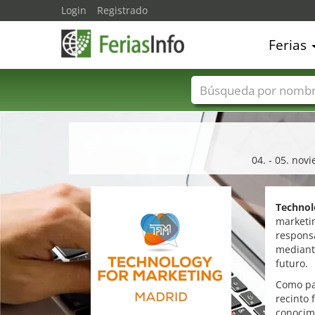
Login
Registrado
Ferias
Nombres de ferias
04. - 05. nov
Technol
marketin
respons
mediante
futuro.
Como par
recinto 
conocimi