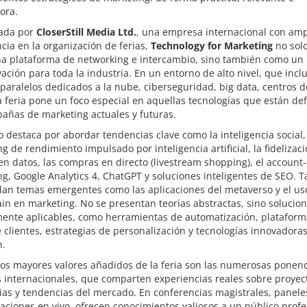
ora.
ada por
CloserStill Media Ltd.
, una empresa internacional con amp
cia en la organización de ferias,
Technology for Marketing
no sol
a plataforma de networking e intercambio, sino también como un
ación para toda la industria. En un entorno de alto nivel, que incl
paralelos dedicados a la nube, ciberseguridad, big data, centros d
a feria pone un foco especial en aquellas tecnologías que están de
añas de marketing actuales y futuras.
o destaca por abordar tendencias clave como la inteligencia social,
g de rendimiento impulsado por inteligencia artificial, la fidelizac
n datos, las compras en directo (livestream shopping), el account
g, Google Analytics 4, ChatGPT y soluciones inteligentes de SEO. 
dan temas emergentes como las aplicaciones del metaverso y el us
in en marketing. No se presentan teorías abstractas, sino solucio
mente aplicables, como herramientas de automatización, plataform
 clientes, estrategias de personalización y tecnologías innovadora
n.
os mayores valores añadidos de la feria son las numerosas ponenc
 internacionales, que comparten experiencias reales sobre proyec
ias y tendencias del mercado. En conferencias magistrales, panele
ciones en vivo, ofrecen conocimientos valiosos a un público profe