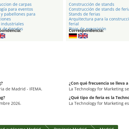
uccion de carpas
Construcción de stands
ogía para eventos
Construcción de stands de feri
 y pabellones para
Stands de ferias
ciones
Arquitectura para la construcc
industriales
ferial
r de tiendas
Pisos de exposición
pondencia:
Correspondencia:
g?
¿Con qué frecuencia se lleva 
ria de Madrid - IFEMA.
La Technology for Marketing se
ng?
¿Qué tipo de feria es la Techn
iembre 2026.
La Technology for Marketing es 