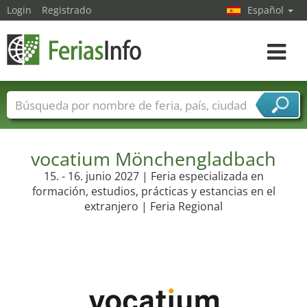
Login
Registrado
Español
Navega
toggle
Nombres de ferias
Países
Ciudades
Sectores de ferias
Sectores de proveedor de servicios
vocatium Mönchengladbach
15. - 16. junio 2027 | Feria especializada en
formación, estudios, prácticas y estancias en el
extranjero | Feria Regional