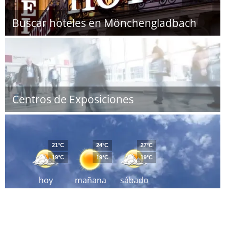
Buscar hoteles en Mönchengladbach
Centros de Exposiciones
21°C
24°C
27°C
19°C
19°C
19°C
hoy
mañana
sábado