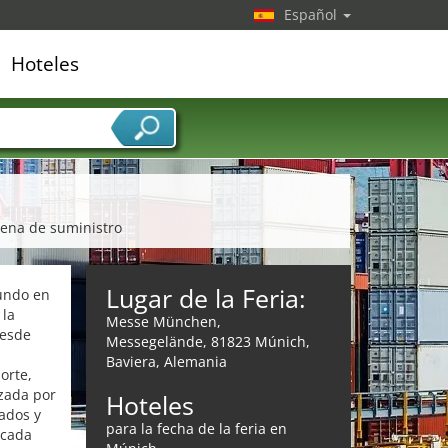
Español
Hoteles
edor de servicios
adena de suministro
Lugar de la Feria:
mundo en
 la
Messe München,
desde
Messegelände, 81823 Múnich,
Baviera, Alemania
orte,
izada por
Hoteles
ados y
para la fecha de la feria en
 cada