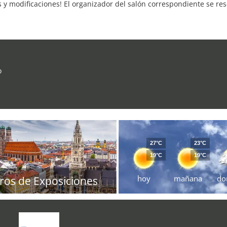
s y modificaciones! El organizador del salón correspondiente se re
o
27°C
23°C
19°C
19°C
hoy
mañana
do
ros de Exposiciones