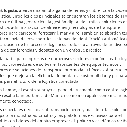
t logistic
abarca una amplia gama de temas y cubre toda la cade
gística. Entre los ejes principales se encuentran los sistemas de TI y
ca de última generación, la gestión digital del tráfico, soluciones d
ística, administración de almacenes y tecnologías de transporte
ras para carretera, ferrocarril, mar y aire. También se abordan t
tecnología de envasado, los sistemas de identificación automática 
italización de los procesos logísticos, todo ello a través de un divers
a de conferencias y debates con un enfoque práctico.
eria participan empresas de numerosos sectores económicos, inclu
rios, proveedores de software, fabricantes de equipos técnicos y
res de soluciones de transporte intermodal. El foco está puesto e
los que mejoran la eficiencia, fomentan la sostenibilidad y prepara
 para el futuro de la logística conectada.
 tiempo, el evento subraya el papel de Alemania como centro logí
y resalta la importancia de Múnich como metrópoli económica inn
lmente conectada.
s especiales dedicadas al transporte aéreo y marítimo, las solucio
ara la industria automotriz y las plataformas exclusivas para el
bio con líderes del ámbito empresarial, político y académico reci
 particular.