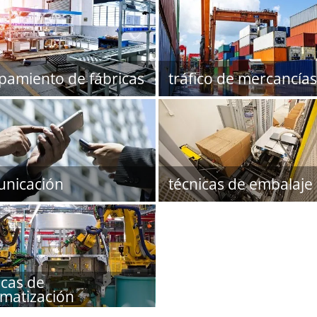
pamiento de fábricas
tráfico de mercancías
nicación
técnicas de embalaje
icas de
matización