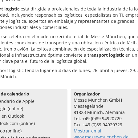
t logistic
está dirigida a profesionales de toda la industria de la lo
idad, incluyendo responsables logísticos, especialistas en TI, empr
te y logística, expertos en embalaje y representantes de grandes
iones industriales y comerciales.
o se celebra en el moderno recinto ferial de Messe München, que 
lentes conexiones de transporte y una ubicación céntrica de fácil 
, tren o avión. La exitosa combinación de especialización técnica, 
ional e infraestructura óptima convierte a
transport logistic
en un
 clave para el futuro de la logística global.
port logistic tendrá lugar en 4 días de lunes, 26. abril a jueves, 29. 
 Múnich.
 de calendario
Organizador
Messe München GmbH
endario de Apple
Messegelände
gle (online)
81823 Múnich, Alemania
a en Outlook
Tel: +49 (0)89 94920720
look.com (online)
Fax: +49 (0)89 94920729
oo (online)
Mostrar email
www.messe-muenchen.de