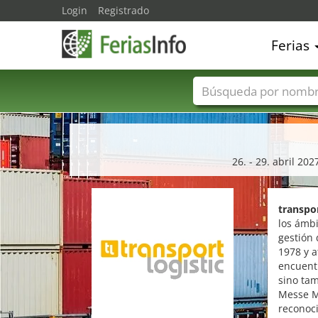
Login
Registrado
Ferias
Nombres de ferias
26. - 29. abril 20
transpor
los ámbi
gestión
1978 y a
encuentr
sino tam
Messe M
reconoci