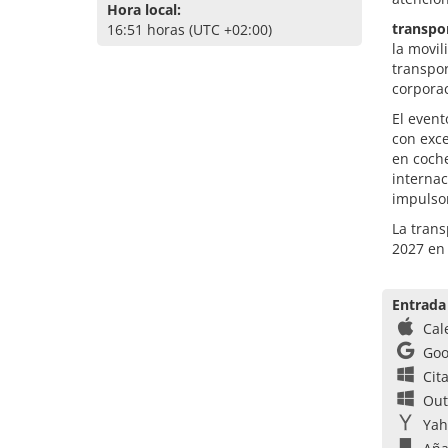
Hora local:
transpor
16:51 horas (UTC +02:00)
la movil
transpor
corporac
El event
con exce
en coche
internac
impulsor
La trans
2027 en
Entrada
Cal
Goo
Cit
Out
Yah