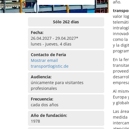
año.
transpor
valor lo
Sólo 262 dias
telemáti
intralog
Fecha:
innovado
26.04.2027 - 29.04.2027*
como la 
lunes - jueves, 4 días
y la dig
program
Contacto de Feria
En la f
Mostrar email
transita
transportlogistic.de
proveedo
Audiencia:
desarrol
únicamente para visitantes
empresas
profesionales
Al mismo
Europa 
Frecuencia:
y globa
cada dos años
Las área
Año de fundación:
medida p
1978
intercam
atención