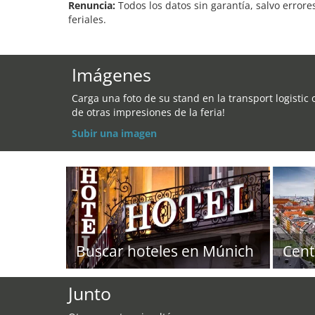
Renuncia:
Todos los datos sin garantía, salvo errore
feriales.
Imágenes
Carga una foto de su stand en la transport logistic 
de otras impresiones de la feria!
Subir una imagen
Buscar hoteles en Múnich
Cent
Junto