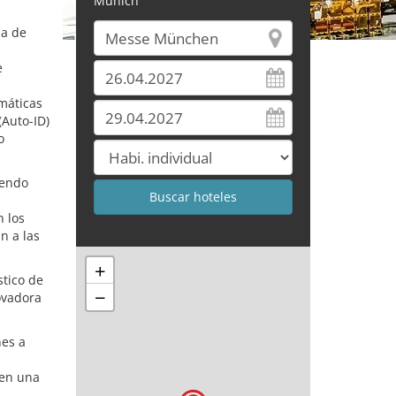
Múnich
na de
e
emáticas
(Auto-ID)
o
yendo
n los
n a las
+
stico de
−
ovadora
nes a
ben una