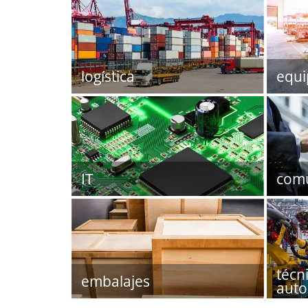
logística
equi
IT
comu
técn
embalajes
auto