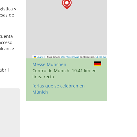
gística y
esas de
cuenta
acceso
alcance
Leaflet
|
Map data ©
OpenStreetMap
contributors,
CC-BY-SA
Messe München
abril
Centro de Múnich: 10,41 km en
línea recta
ferias que se celebren en
Múnich