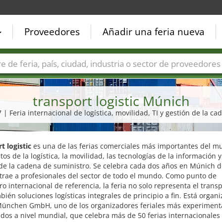
Proveedores
Añadir una feria nueva
Países
Ciudades
Sectores de ferias
Sectores de prove
transport logistic Múnich
27 | Feria internacional de logística, movilidad, TI y gestión de la c
t logistic
es una de las ferias comerciales más importantes del 
tos de la logística, la movilidad, las tecnologías de la información y
 de la cadena de suministro. Se celebra cada dos años en Múnich 
trae a profesionales del sector de todo el mundo. Como punto de
o internacional de referencia, la feria no solo representa el transp
bién soluciones logísticas integrales de principio a fin. Está organ
ünchen GmbH, uno de los organizadores feriales más experiment
dos a nivel mundial, que celebra más de 50 ferias internacionales