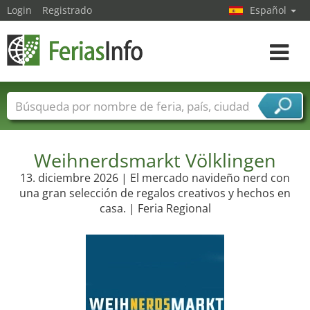
Login
Registrado
Español
Navega
toggle
Nombres de ferias
Países
Ciudades
Sectores de ferias
Sectores de proveedor de servicios
Weihnerdsmarkt Völklingen
13. diciembre 2026 | El mercado navideño nerd con
una gran selección de regalos creativos y hechos en
casa. | Feria Regional