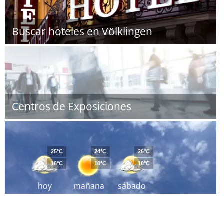
Buscar hoteles en Völklingen
Centros de Exposiciones
25°C
24°C
26°C
18°C
18°C
18°C
hoy
mañana
sábado