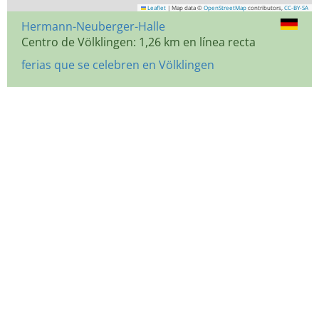
Leaflet
|
Map data ©
OpenStreetMap
contributors,
CC-BY-SA
Hermann-Neuberger-Halle
Centro de Völklingen: 1,26 km en línea recta
ferias que se celebren en Völklingen