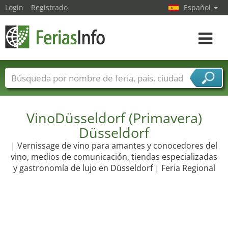
Login
Registrado
Español
Navega
toggle
Nombres de ferias
Países
Ciudades
Sectores de ferias
Sectores de proveedor de servicios
VinoDüsseldorf (Primavera)
Düsseldorf
| Vernissage de vino para amantes y conocedores del
vino, medios de comunicación, tiendas especializadas
y gastronomía de lujo en Düsseldorf | Feria Regional