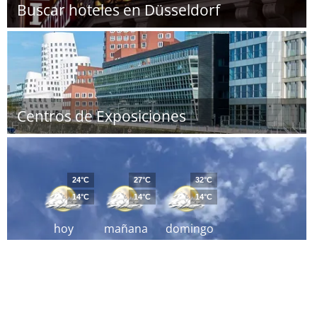
Buscar hoteles en Düsseldorf
Centros de Exposiciones
24°C
27°C
32°C
14°C
14°C
14°C
hoy
mañana
domingo