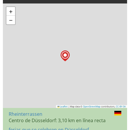
+
−
Leaflet
|
Map data ©
OpenStreetMap
contributors,
CC-BY-SA
Rheinterrassen
Centro de Düsseldorf: 3,10 km en línea recta
ferias que se celebren en Düsseldorf