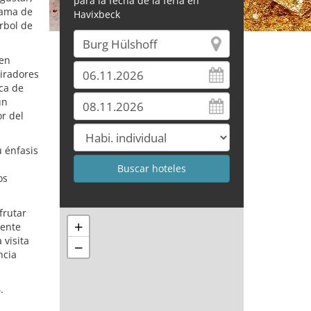
para la fecha de la feria en
gama de
Havixbeck
árbol de
 en
iradores
rca de
un
r del
u énfasis
os
frutar
+
iente
 visita
−
ncia
.