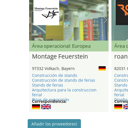
Área operacional: Europea
Área 
Montage Feuerstein
roan
97332 Volkach, Bayern
82031 
Construcción de stands
Constr
Construcción de stands de ferias
Constru
Stands de ferias
Stands 
Arquitectura para la construccion
Arquite
ferial
ferial
Pisos de exposición
Diseño 
Correspondencia:
Corres
Añadir los proveedores!