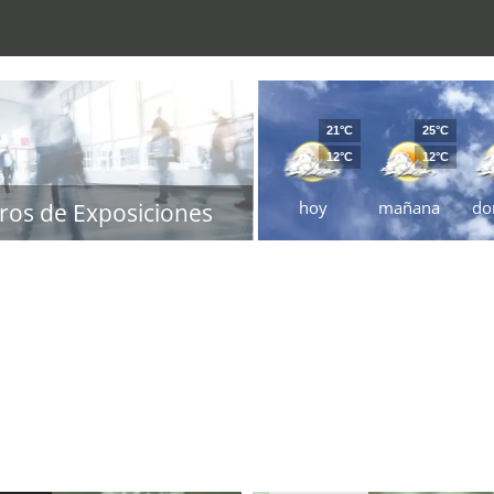
21°C
25°C
12°C
12°C
hoy
mañana
do
ros de Exposiciones