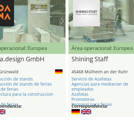
operacional: Europea
Área operacional: Europea
a.design GmbH
Shining Staff
Grünwald
45468 Mülheim an der Ruhr
ucción de stands
Servicio de Azafatas
cción de stands de ferias
Agencias para mediacion de
de ferias
empleados
ctura para la construccion
Azafatas
Promotoras
de ferias
Personal para ferias
pondencia:
Correspondencia: