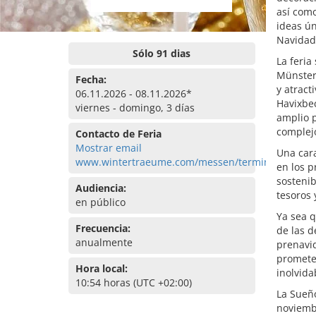
así como
ideas ún
Navidad
Sólo 91 dias
La feria
Münster
Fecha:
y atract
06.11.2026 - 08.11.2026*
Havixbec
viernes - domingo, 3 días
amplio 
complejo
Contacto de Feria
Mostrar email
Una cara
www.wintertraeume.com/messen/termine/havixbe
en los p
sostenib
Audiencia:
tesoros 
en público
Ya sea q
Frecuencia:
de las d
anualmente
prenavid
promete 
Hora local:
inolvida
10:54 horas (UTC +02:00)
La Sueño
noviemb