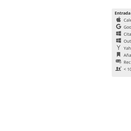
Entrada
Cal
Goo
Cit
Out
Yah
Aña
Rec
< 1