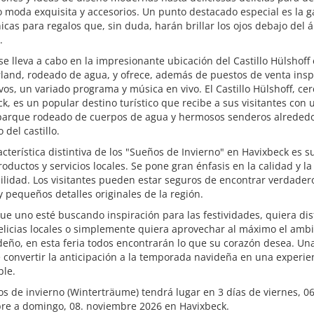
 moda exquisita y accesorios. Un punto destacado especial es la 
icas para regalos que, sin duda, harán brillar los ojos debajo del 
.
 se lleva a cabo en la impresionante ubicación del Castillo Hülshoff
land, rodeado de agua, y ofrece, además de puestos de venta insp
ivos, un variado programa y música en vivo. El Castillo Hülshoff, ce
k, es un popular destino turístico que recibe a sus visitantes con 
parque rodeado de cuerpos de agua y hermosos senderos alrededo
 del castillo.
cterística distintiva de los "Sueños de Invierno" en Havixbeck es s
ck
roductos y servicios locales. Se pone gran énfasis en la calidad y la
ilidad. Los visitantes pueden estar seguros de encontrar verdader
y pequeños detalles originales de la región.
ue uno esté buscando inspiración para las festividades, quiera dis
elicias locales o simplemente quiera aprovechar al máximo el amb
eño, en esta feria todos encontrarán lo que su corazón desea. Una
convertir la anticipación a la temporada navideña en una experie
ble.
s de invierno (Winterträume) tendrá lugar en 3 días de viernes, 06
re a domingo, 08. noviembre 2026 en Havixbeck.