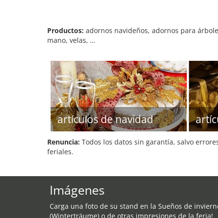
Productos:
adornos navideños, adornos para árboles 
mano, velas, …
artículos de navidad
artí
Renuncia:
Todos los datos sin garantía, salvo errore
feriales.
Imágenes
Carga una foto de su stand en la Sueños de inviern
(Winterträume) o de otras impresiones de la feria!