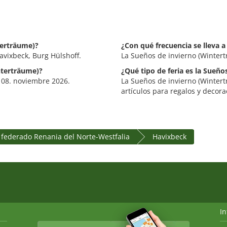
terträume)?
¿Con qué frecuencia se lleva 
avixbeck, Burg Hülshoff.
La Sueños de invierno (Wintert
nterträume)?
¿Qué tipo de feria es la Sueñ
- 08. noviembre 2026.
La Sueños de invierno (Wintert
artículos para regalos y decora
 federado Renania del Norte-Westfalia
Havixbeck
I