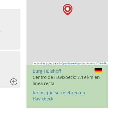
s
Leaflet
|
Map data ©
OpenStreetMap
contributors,
CC-BY-SA
Burg Hülshoff
Centro de Havixbeck: 7,19 km en
x
línea recta
ferias que se celebren en
Havixbeck