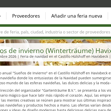
Proveedores
Añadir una feria nueva
Países
Ciudades
Sectores de ferias
Sectores de prove
os de invierno (Winterträume) Havi
embre 2026 | Feria de navidad en el Castillo Hülshoff en Havixbeck |
o anual "Sueños de Invierno" en el Castillo Hülshoff en Havixbeck 
renavideña donde los entusiastas de la Navidad pueden sumergirse
oso mundo de las esferas navideñas, las dulces delicias y la moda 
dirección del organizador "Gartenträume B.V.", se presenta a los vi
ario mágico que hace latir más rápido el corazón. Aquí, las empr
y las mentes creativas se reúnen para mostrar sus últimas inspirac
ias navideñas y productos hechos a mano. Las ofertas varían desd
ones y ideas de diseño modernas hasta deliciosas delicias para de