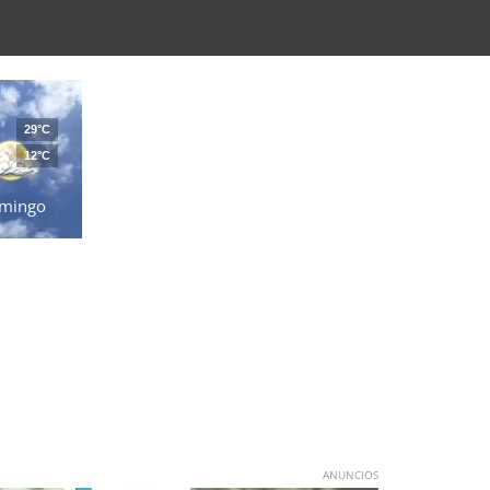
29°C
12°C
mingo
ANUNCIOS