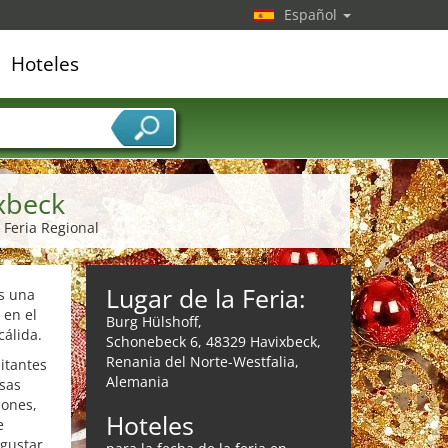
Español
Hoteles
edor de servicios
xbeck
 Feria Regional
Lugar de la Feria:
es una
 en el
Burg Hülshoff,
cálida.
Schonebeck 6, 48329 Havixbeck,
Renania del Norte-Westfalia,
sitantes
Alemania
esas
iones,
Hoteles
e
gustar,