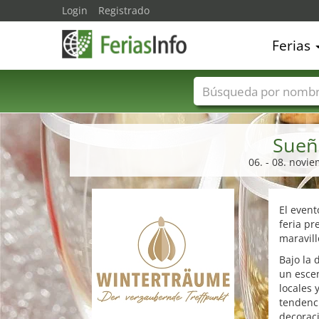
Login
Registrado
Ferias
Nombres de ferias
Sueñ
06. - 08. novi
El event
feria p
maravill
Bajo la 
un escen
locales 
tendenc
decoraci