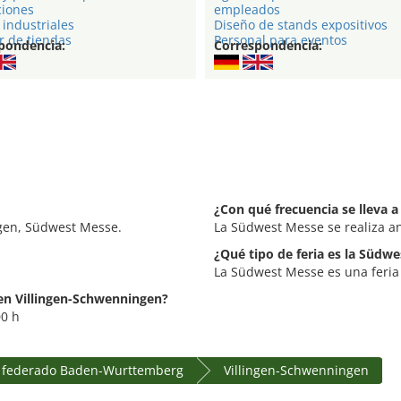
ciones
empleados
industriales
Diseño de stands expositivos
r de tiendas
Personal para eventos
pondencia:
Correspondencia:
¿Con qué frecuencia se lleva 
gen, Südwest Messe.
La Südwest Messe se realiza a
¿Qué tipo de feria es la Südw
La Südwest Messe es una feria
 en Villingen-Schwenningen?
00 h
 federado Baden-Wurttemberg
Villingen-Schwenningen