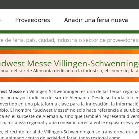
Proveedores
Añadir una feria nueva
Países
Ciudades
Sectores de ferias
Sectores de prove
dwest Messe Villingen-Schwennin
ional del sur de Alemania dedicada a la industria, el comercio, la ar
west Messe
en Villingen-Schwenningen es una de las ferias region
y con mayor tradición del sur de Alemania. Desde su fundación en
nvertido en una plataforma clave para la innovación, la informació
mbio. El nombre "Südwest Messe" no solo hace referencia a su ubi
ca en el suroeste de Alemania, sino que también representa diver
a, fortaleza regional y una conexión directa entre expositores y vi
, el recinto ferial de Villingen-Schwenningen se transforma duran
un animado centro de actividad ferial tanto regional como