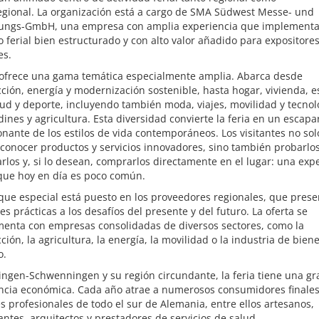
egional. La organización está a cargo de SMA Südwest Messe- und
lungs-GmbH, una empresa con amplia experiencia que implement
 ferial bien estructurado y con alto valor añadido para expositores
es.
a ofrece una gama temática especialmente amplia. Abarca desde
ción, energía y modernización sostenible, hasta hogar, vivienda, es
lud y deporte, incluyendo también moda, viajes, movilidad y tecnol
dines y agricultura. Esta diversidad convierte la feria en un escapa
nante de los estilos de vida contemporáneos. Los visitantes no sol
onocer productos y servicios innovadores, sino también probarlos
los y, si lo desean, comprarlos directamente en el lugar: una exp
 que hoy en día es poco común.
que especial está puesto en los proveedores regionales, que pres
es prácticas a los desafíos del presente y del futuro. La oferta se
enta con empresas consolidadas de diversos sectores, como la
ción, la agricultura, la energía, la movilidad o la industria de bien
o.
lingen-Schwenningen y su región circundante, la feria tiene una gr
ncia económica. Cada año atrae a numerosos consumidores finales
es profesionales de todo el sur de Alemania, entre ellos artesanos,
ntes, arquitectos y prestadores de servicios de salud.