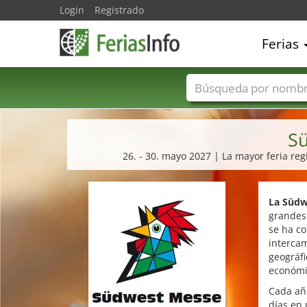
Login
Registrado
Ferias
Nombres de ferias
Sü
26. - 30. mayo 2027 | La mayor feria reg
La Süd
grandes 
se ha co
interca
geográfi
económic
Cada año
días en 