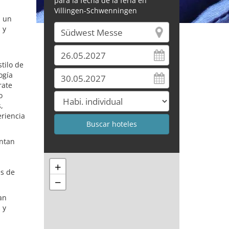
para la fecha de la feria en
Villingen-Schwenningen
a un
 y
tilo de
ogía
rate
o
,
eriencia
entan
+
es de
−
an
 y