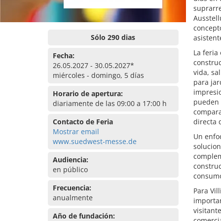
suprarr
Ausstel
concepto
Sólo 290 dias
asistent
La feri
Fecha:
construc
26.05.2027 - 30.05.2027*
vida, sa
miércoles - domingo, 5 días
para jar
impresio
Horario de apertura:
pueden c
diariamente de las 09:00 a 17:00 h
comparar
Contacto de Feria
directa
Mostrar email
Un enfo
www.suedwest-messe.de
solucion
complem
Audiencia:
construc
en público
consum
Frecuencia:
Para Vil
anualmente
importa
visitant
Año de fundación:
comercia