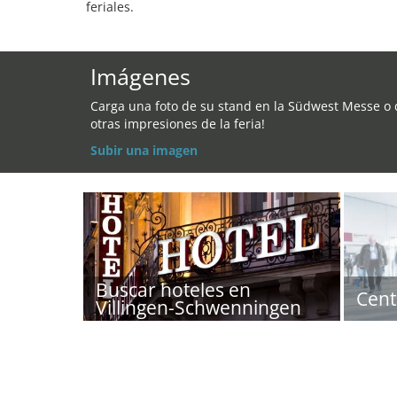
feriales.
Imágenes
Carga una foto de su stand en la Südwest Messe o 
otras impresiones de la feria!
Subir una imagen
Buscar hoteles en
Cent
Villingen-Schwenningen