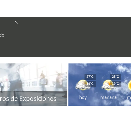
de
27°C
25°C
19°C
19°C
hoy
mañana
m
ros de Exposiciones