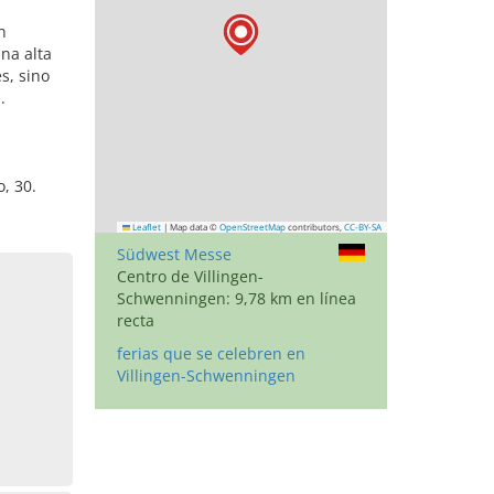
n
na alta
s, sino
.
, 30.
Leaflet
|
Map data ©
OpenStreetMap
contributors,
CC-BY-SA
Südwest Messe
Centro de Villingen-
Schwenningen: 9,78 km en línea
recta
ferias que se celebren en
,
Villingen-Schwenningen