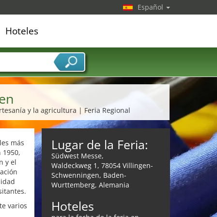
Español
Hoteles
edor de servicios
gen
tesanía y la agricultura | Feria Regional
Lugar de la Feria:
ales más
 1950,
Südwest Messe,
n y el
Waldeckweg 1, 78054 Villingen-
cación
Schwenningen, Baden-
sidad
Wurttemberg, Alemania
sitantes.
Hoteles
te varios