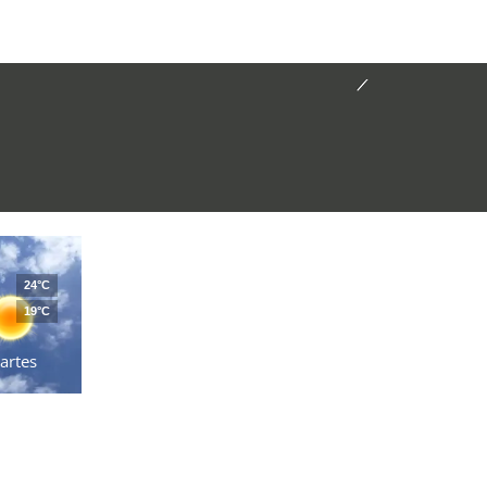
24°C
19°C
artes