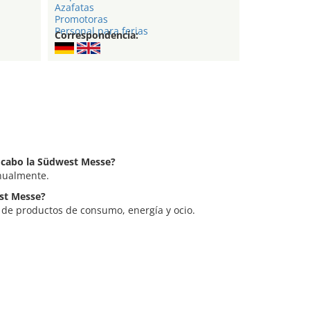
Azafatas
Promotoras
Personal para ferias
Correspondencia:
a cabo la Südwest Messe?
nualmente.
est Messe?
 de productos de consumo, energía y ocio.