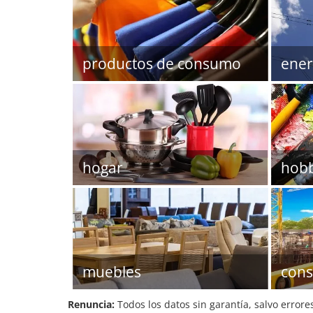
productos de consumo
ener
hogar
hob
muebles
cons
Renuncia:
Todos los datos sin garantía, salvo errore