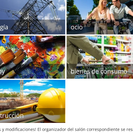
gía
ocio
by
bienes de consumo
trucción
s y modificaciones! El organizador del salón correspondiente se re