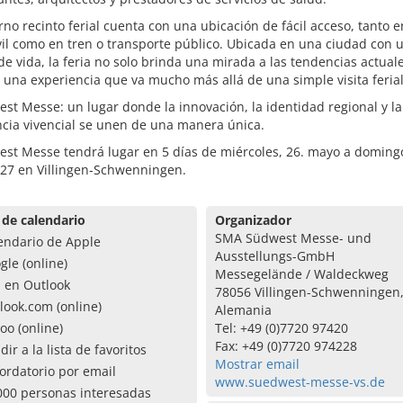
no recinto ferial cuenta con una ubicación de fácil acceso, tanto e
l como en tren o transporte público. Ubicada en una ciudad con u
de vida, la feria no solo brinda una mirada a las tendencias actuale
una experiencia que va mucho más allá de una simple visita ferial
st Messe: un lugar donde la innovación, la identidad regional y la
cia vivencial se unen de una manera única.
st Messe tendrá lugar en 5 días de miércoles, 26. mayo a domingo
27 en Villingen-Schwenningen.
 de calendario
Organizador
SMA Südwest Messe- und
endario de Apple
Ausstellungs-GmbH
gle (online)
Messegelände / Waldeckweg
a en Outlook
78056 Villingen-Schwenningen
look.com (online)
Alemania
oo (online)
Tel: +49 (0)7720 97420
Fax: +49 (0)7720 974228
dir a la lista de favoritos
Mostrar email
ordatorio por email
www.suedwest-messe-vs.de
000 personas interesadas