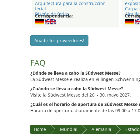
Arquitectura para la construccion
exposi
ferial
Carpas 
Diseño de ferias
Alquile
Correspondencia:
Corres
Añadir los proveedores!
FAQ
¿Dónde se lleva a cabo la Südwest Messe?
La Südwest Messe e realiza en Villingen-Schwennin
¿Cuándo se lleva a cabo la Südwest Messe?
Visite la Südwest Messe del 26. - 30. mayo 2027.
¿Cuál es el horario de apertura de Südwest Messe
Horario de apertura: diariamente de las 09:00 a 17:
Home
Mundial
Alemania
Estado