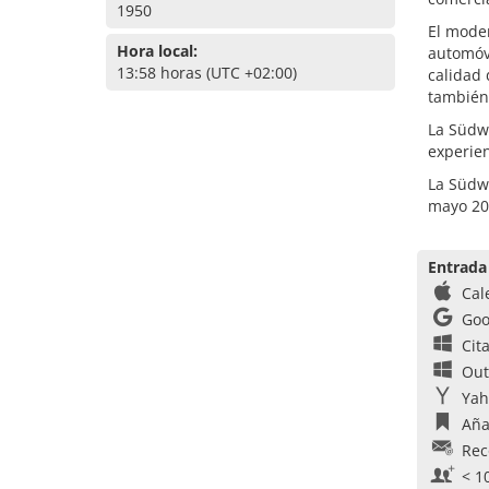
1950
El moder
Hora local:
automóvi
13:58 horas (UTC +02:00)
calidad 
también 
La Südwe
experien
La Südwe
mayo 20
Entrada
Cal
Goo
Cit
Out
Yah
Aña
Rec
< 1