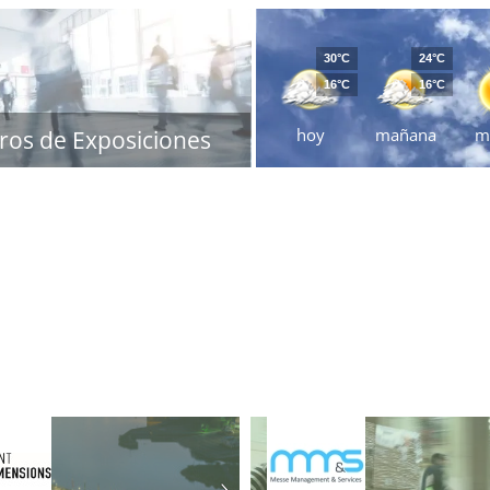
30°C
24°C
16°C
16°C
hoy
mañana
m
ros de Exposiciones