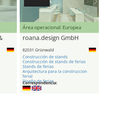
Área operacional: Europea
&
roana.design GmbH
82031 Grünwald
Construcción de stands
Construcción de stands de ferias
Stands de ferias
Arquitectura para la construccion
ferial
Diseño de ferias
Correspondencia: