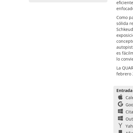
eficient
enfocad
Como pa
sólida r
Schkeudi
exposici
concepto
autopist
es fácil
lo convi
La QUART
febrero 
Entrada
Cal
Goo
Cit
Out
Yah