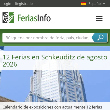
Login
Registrado
Español
Navega
toggle
Nombres de ferias
Países
Ciudades
Sectores de ferias
12 Ferias en Schkeuditz de agosto
Sectores de proveedor de servicios
2026
Calendario de exposiciones con actualmente 12 ferias