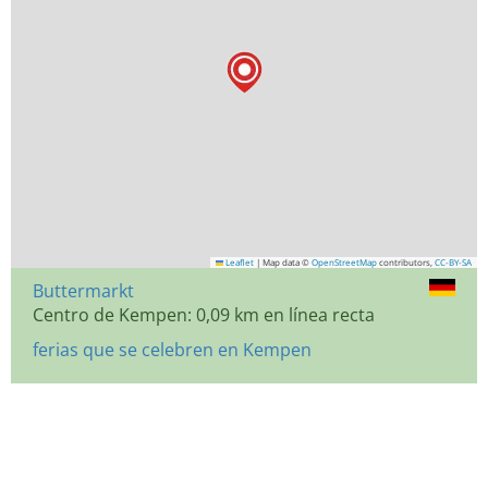
Leaflet
|
Map data ©
OpenStreetMap
contributors,
CC-BY-SA
Buttermarkt
Centro de Kempen: 0,09 km en línea recta
ferias que se celebren en Kempen