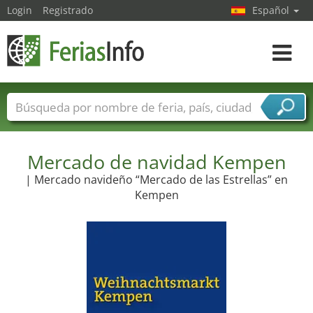
Login
Registrado
Español
Navega
toggle
Nombres de ferias
Países
Ciudades
Sectores de ferias
Mercado de navidad Kempen
Sectores de proveedor de servicios
| Mercado navideño “Mercado de las Estrellas” en
Kempen