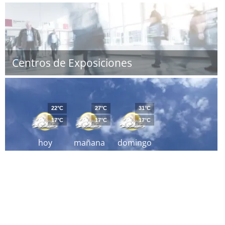
Centros de Exposiciones
22°C
27°C
31°C
17°C
17°C
17°C
hoy
mañana
domingo