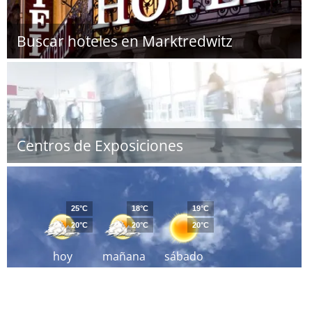
Buscar hoteles en Marktredwitz
Centros de Exposiciones
25°C
18°C
19°C
20°C
20°C
20°C
hoy
mañana
sábado