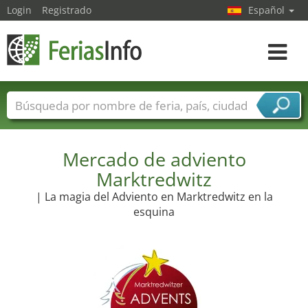
Login
Registrado
Español
Navega
toggle
Nombres de ferias
Países
Ciudades
Sectores de ferias
Sectores de proveedor de servicios
Mercado de adviento
Marktredwitz
| La magia del Adviento en Marktredwitz en la
esquina