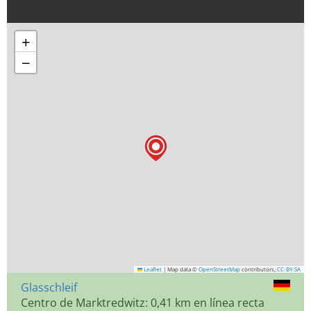
+
−
Leaflet
|
Map data ©
OpenStreetMap
contributors,
CC-BY-SA
Glasschleif
Centro de Marktredwitz: 0,41 km en línea recta