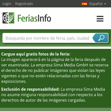
Login
Registrado
Español
Navega
toggle
Nombres de ferias
Países
Ciudades
Sectores de ferias
Cargue aquí gratis fotos de la feria:
Sectores de proveedor de servicios
La imagen aparecerá en la página de la feria después de
ser examinada. La empresa Sima Media GmbH se reserva
el derecho de no publicar imágenes que violan las leyes
vigentes o que no estén relacionadas con las ferias y
exposiciones.
Exclusión de responsabilidad:
La empresa Sima Media
no asume ninguna responsabilidad con respecto a los
derechos de autor de las imágenes cargadas.