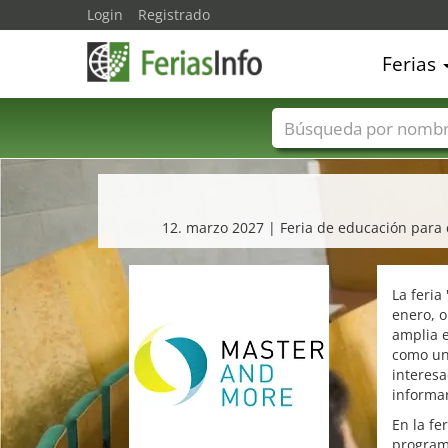
Login
Registrado
Ferias
Nombres de ferias
12. marzo 2027 | Feria de educación para 
La feri
enero, 
amplia e
como una
interes
informa
En la fe
program