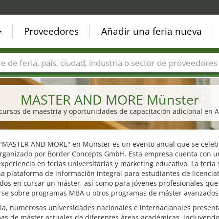
Proveedores
Añadir una feria nueva
Países
Ciudades
Sectores de ferias
Sectores de prove
MASTER AND MORE Münster
cursos de maestría y oportunidades de capacitación adicional en Al
a "MASTER AND MORE" en Münster es un evento anual que se celeb
organizado por Border Concepts GmbH. Esta empresa cuenta con u
xperiencia en ferias universitarias y marketing educativo. La feria 
 plataforma de información integral para estudiantes de licencia
ados en cursar un máster, así como para jóvenes profesionales qu
rse sobre programas MBA u otros programas de máster avanzados
ria, numerosas universidades nacionales e internacionales presen
as de máster actuales de diferentes áreas académicas, incluyend