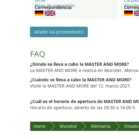
ferial
Carpas 
Pisos de exposición
Alquile
Correspondencia:
Corres
Añadir los proveedores!
FAQ
¿Dónde se lleva a cabo la MASTER AND MORE?
La MASTER AND MORE e realiza en Münster, Mensa
¿Cuándo se lleva a cabo la MASTER AND MORE?
Visite la MASTER AND MORE del 12. marzo 2027.
¿Cuál es el horario de apertura de MASTER AND M
Horario de apertura: abierto de las 09:30 a 16:00 h
Home
Mundial
Alemania
Estado