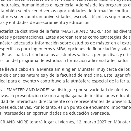
s naturales, humanidades e ingeniería. Además de los programas d
 también se ofrecen diversas oportunidades de formación continua
sitores se encuentran universidades, escuelas técnicas superiores
as y entidades de asesoramiento y educación.
cterística distintiva de la feria "MASTER AND MORE" son las diver
cias y presentaciones. Estas abordan temas como estrategias de s
máster adecuado, información sobre estudios de máster en el extr
específicas para ingenieros y MBA, opciones de financiación y salar
s. Estas charlas brindan a los asistentes valiosas perspectivas y ori
ección del programa de estudios o formación adicional adecuados.
 se lleva a cabo en la Mensa am Ring en Münster, muy cerca de los
os de ciencias naturales y de la facultad de medicina. Este lugar of
eal para el evento y contribuye a la atmósfera especial de la feria.
ral, "MASTER AND MORE" se distingue por su variedad de ofertas
ivas, la presentación de una amplia gama de instituciones educati
idad de interactuar directamente con representantes de universid
iones educativas. Por lo tanto, es un punto de encuentro important
os interesados en oportunidades de educación avanzada.
ER AND MORE tendrá lugar el viernes, 12. marzo 2027 en Münster