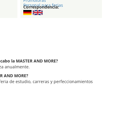
Promotoras
Personal para ferias
Correspondencia:
 a cabo la MASTER AND MORE?
za anualmente.
TER AND MORE?
ia de estudio, carreras y perfeccionamientos