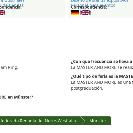
industriales
Diseño de stands expositivos
r de tiendas
Personal para eventos
pondencia:
Correspondencia:
¿Con qué frecuencia se lleva
 am Ring.
La MASTER AND MORE se reali
¿Qué tipo de feria es la MAS
La MASTER AND MORE es una fer
postgraduación.
ORE en Münster?
 federado Renania del Norte-Westfalia
Münster