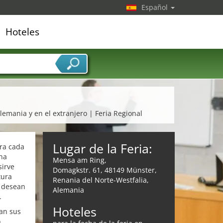
Español
Hoteles
edor de servicios
emania y en el extranjero | Feria Regional
Lugar de la Feria:
ra cada
na
Mensa am Ring,
sirve
Domagkstr. 61, 48149 Münster,
tura
Renania del Norte-Westfalia,
e desean
Alemania
.
Hoteles
tan sus
o