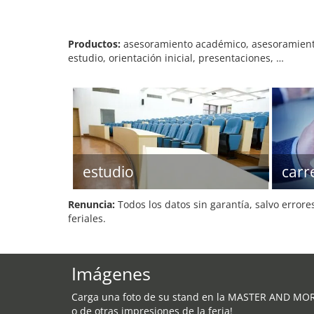
Productos:
asesoramiento académico, asesoramiento 
estudio, orientación inicial, presentaciones, …
estudio
carr
Renuncia:
Todos los datos sin garantía, salvo errore
feriales.
Imágenes
Carga una foto de su stand en la MASTER AND MO
o de otras impresiones de la feria!