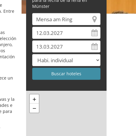
para la fecha de la feria en
e
Münster
. Entre
,
sas
elección
anjero,
ios
entación
rece un
+
vas y la
ades e
−
e para
.