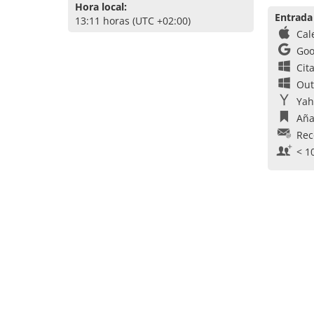
Hora local:
Entrada
13:11 horas (UTC +02:00)
Cal
Goo
Cit
Out
Yah
Aña
Rec
< 1