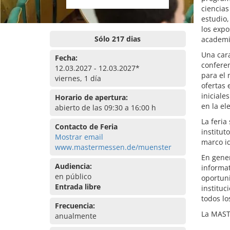
ciencia
estudio,
los expo
Sólo 217 dias
academi
Una cara
Fecha:
conferen
12.03.2027 - 12.03.2027*
para el 
viernes, 1 día
ofertas 
iniciale
Horario de apertura:
en la el
abierto de las 09:30 a 16:00 h
La feria
Contacto de Feria
institut
Mostrar email
marco id
www.mastermessen.de/muenster
En gene
Audiencia:
informat
en público
oportun
Entrada libre
instituc
todos l
Frecuencia:
La MAST
anualmente