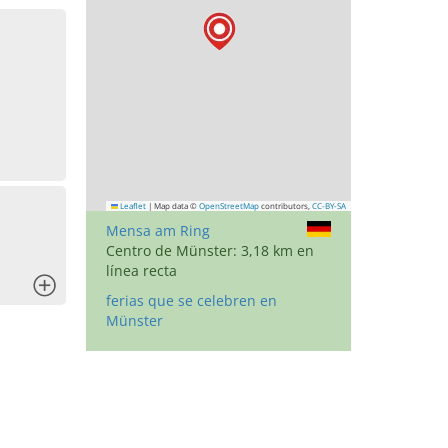
Leaflet
|
Map data ©
OpenStreetMap
contributors,
CC-BY-SA
Mensa am Ring
Centro de Münster: 3,18 km en
línea recta
x
ferias que se celebren en
Münster