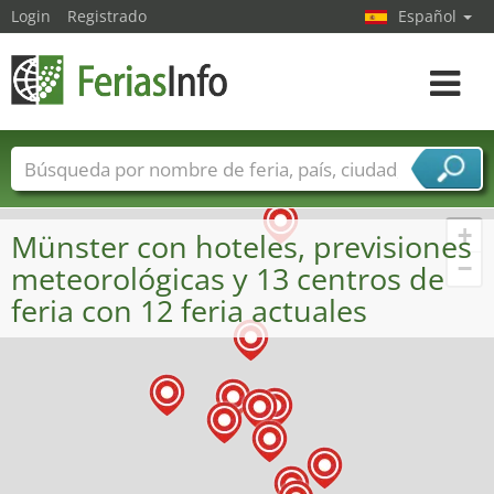
Login
Registrado
Español
Navega
toggle
Nombres de ferias
Países
Ciudades
Sectores de ferias
+
Münster con hoteles, previsiones
Sectores de proveedor de servicios
−
meteorológicas y 13 centros de
feria con 12 feria actuales