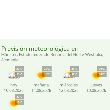
Previsión meteorológica en
Münster, Estado federado Renania del Norte-Westfalia,
Alemania
22°C
21°C
25°C
30°C
23°C
11°C
11°C
16°C
hoy
mañana
miércoles
jueves
10.08.2026
11.08.2026
12.08.2026
13.08.2026
32°C
18°C