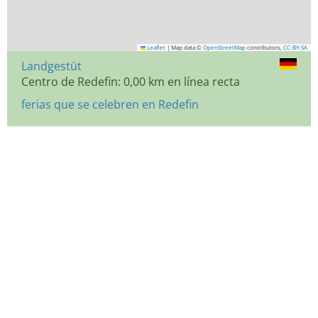
Leaflet
|
Map data ©
OpenStreetMap
contributors,
CC-BY-SA
Landgestüt
Centro de Redefin: 0,00 km en línea recta
ferias que se celebren en Redefin