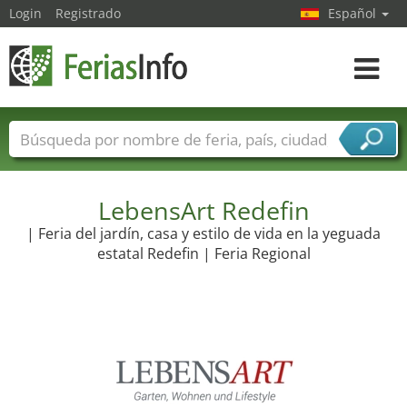
Login
Registrado
Español
Navega
toggle
Nombres de ferias
Países
Ciudades
Sectores de ferias
Sectores de proveedor de servicios
LebensArt Redefin
| Feria del jardín, casa y estilo de vida en la yeguada
estatal Redefin | Feria Regional