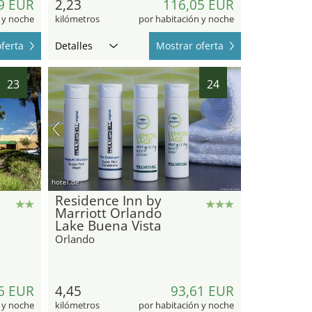
9 EUR
2,23
116,05 EUR
 y noche
kilómetros
por habitación y noche
ferta
Detalles
Mostrar oferta
23
24
hotel.de
Residence Inn by
Marriott Orlando
Lake Buena Vista
Orlando
6 EUR
4,45
93,61 EUR
 y noche
kilómetros
por habitación y noche