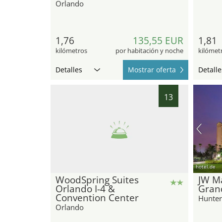
Orlando
1,76
135,55 EUR
1,81
kilómetros
por habitación y noche
kilómet
Detalles
Mostrar oferta
Detalle
13
hotel.de
WoodSpring Suites
JW Ma
Orlando I-4 &
Gran
Convention Center
Hunter
Orlando