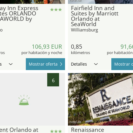
ay Inn Express
Fairfield Inn and
ites ORLANDO
Suites by Marriott
EAWORLD by
Orlando at
SeaWorld
do
Williamsburg
106,93 EUR
0,85
91,6
ros
por habitación y noche
kilómetros
por habitación
s
Mostrar oferta
Detalles
Mostrar o
6
hotel.de
ent Orlando at
Renaissance