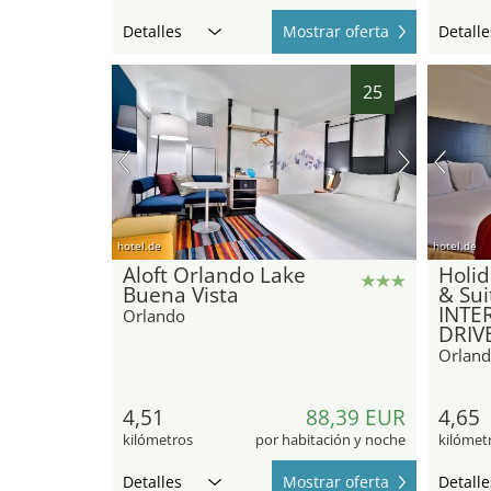
Detalles
Mostrar oferta
Detalle
25
hotel.de
hotel.de
Aloft Orlando Lake
Holid
Buena Vista
& Su
INTE
Orlando
DRIV
Orlan
4,51
88,39 EUR
4,65
kilómetros
por habitación y noche
kilómet
Detalles
Mostrar oferta
Detalle