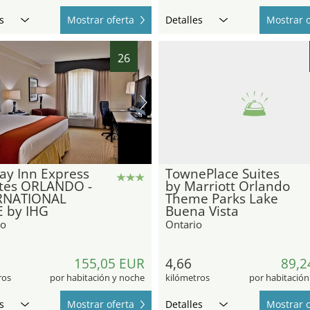
s
Mostrar oferta
Detalles
Mostrar o
26
ay Inn Express
TownePlace Suites
ites ORLANDO -
by Marriott Orlando
RNATIONAL
Theme Parks Lake
E by IHG
Buena Vista
do
Ontario
155,05 EUR
4,66
89,2
ros
por habitación y noche
kilómetros
por habitación
s
Mostrar oferta
Detalles
Mostrar o