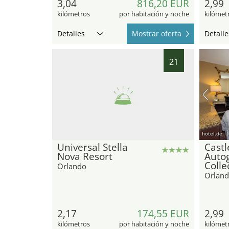
3,04
816,20 EUR
2,99
kilómetros
por habitación y noche
kilómet
Detalles
Mostrar oferta
Detalle
21
hotel.de
Universal Stella
Castl
Nova Resort
Auto
Colle
Orlando
Orlan
2,17
174,55 EUR
2,99
kilómetros
por habitación y noche
kilómet