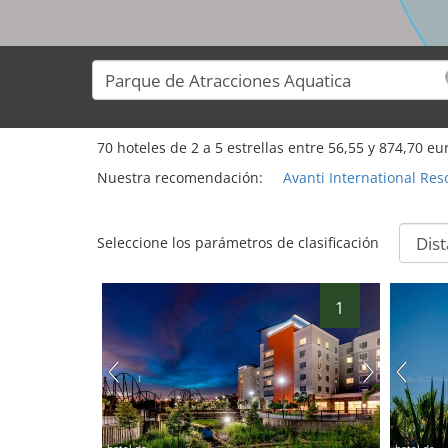
70
hoteles de
2
a
5
estrellas entre
56,55
y
874,70
eur
Nuestra recomendación:
Avanti International Res
Seleccione los parámetros de clasificación
1
hotel.de
hotel.de