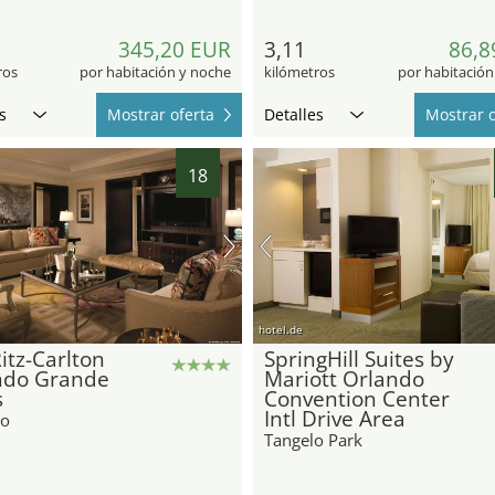
345,20 EUR
3,11
86,8
ros
por habitación y noche
kilómetros
por habitación
s
Mostrar oferta
Detalles
Mostrar o
18
hotel.de
itz-Carlton
SpringHill Suites by
ndo Grande
Mariott Orlando
s
Convention Center
Intl Drive Area
do
Tangelo Park