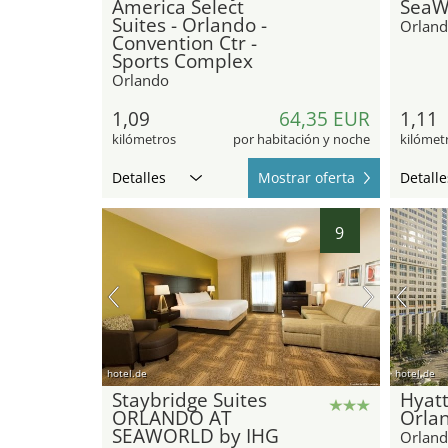
America Select
SeaW
Suites - Orlando -
Orlan
Convention Ctr -
Sports Complex
Orlando
1,09
64,35 EUR
1,11
kilómetros
por habitación y noche
kilómet
Detalles
Mostrar oferta
Detalle
9
hotel.de
hotel.de
Staybridge Suites
Hyat
ORLANDO AT
Orla
SEAWORLD by IHG
Orlan