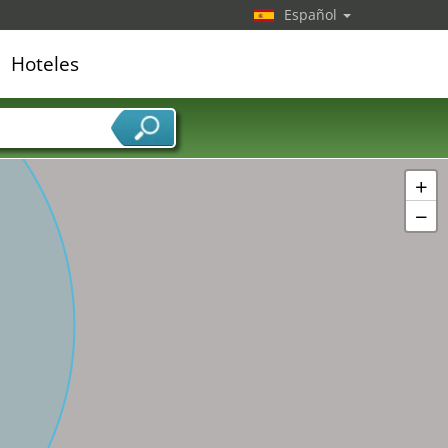
Español
Hoteles
edor de servicios
+
−