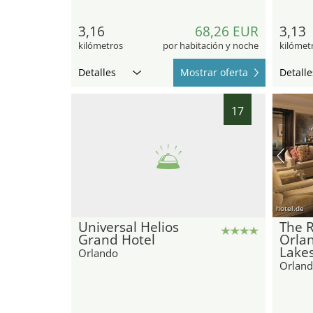
3,16
68,26 EUR
3,13
kilómetros
por habitación y noche
kilómet
Detalles
Mostrar oferta
Detalle
17
hotel.de
Universal Helios
The R
Grand Hotel
Orla
Lake
Orlando
Orlan