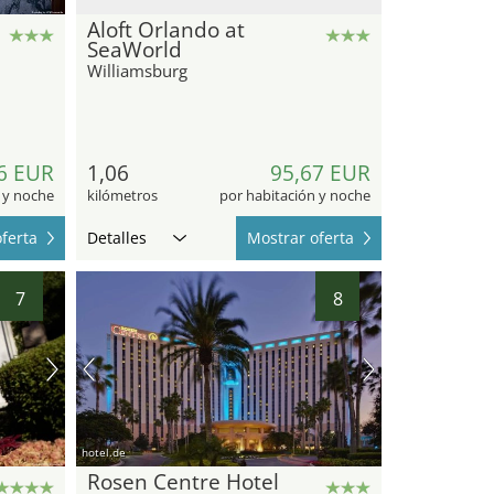
Aloft Orlando at
SeaWorld
Williamsburg
6 EUR
1,06
95,67 EUR
 y noche
kilómetros
por habitación y noche
ferta
Detalles
Mostrar oferta
7
8
hotel.de
Rosen Centre Hotel