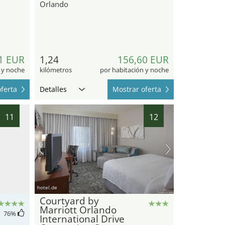
Orlando
1 EUR
1,24
156,60 EUR
 y noche
kilómetros
por habitación y noche
ferta
Detalles
Mostrar oferta
11
12
hotel.de
Courtyard by
Marriott Orlando
76
%
International Drive