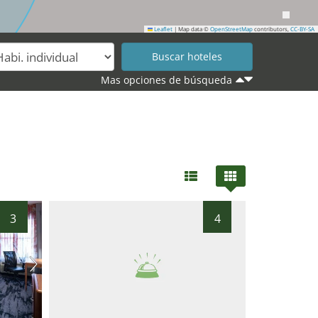
Leaflet
|
Map data ©
OpenStreetMap
contributors,
CC-BY-SA
Mas opciones de búsqueda
3
4