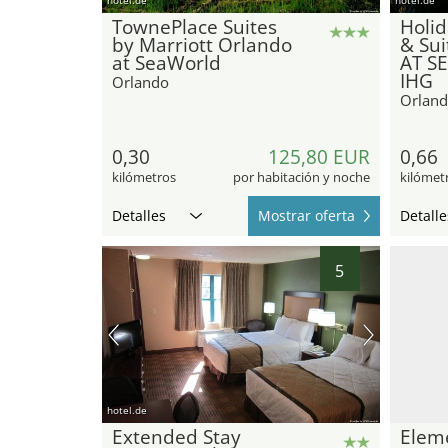
TownePlace Suites
Holid
by Marriott Orlando
& Su
at SeaWorld
AT S
IHG
Orlando
Orlan
0,30
125,80 EUR
0,66
kilómetros
por habitación y noche
kilómet
Detalles
Mostrar oferta
Detalle
5
hotel.de
Extended Stay
Elem