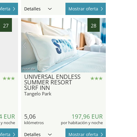
ferta
Detalles
Mostrar oferta
27
28
hotel.de
UNIVERSAL ENDLESS
SUMMER RESORT
SURF INN
Tangelo Park
4 EUR
5,06
197,96 EUR
 y noche
kilómetros
por habitación y noche
ferta
Detalles
Mostrar oferta