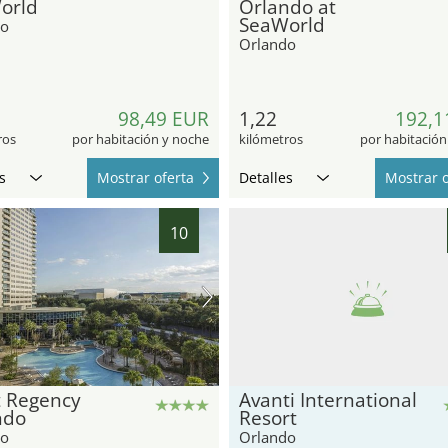
orld
Orlando at
SeaWorld
do
Orlando
98,49 EUR
1,22
192,1
ros
por habitación y noche
kilómetros
por habitación
s
Mostrar oferta
Detalles
Mostrar o
10
t Regency
Avanti International
ndo
Resort
do
Orlando