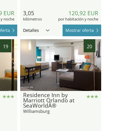
9 EUR
3,05
120,92 EUR
 y noche
kilómetros
por habitación y noche
ferta
Detalles
Mostrar oferta
19
20
hotel.de
Residence Inn by
Marriott Orlando at
SeaWorldÂ®
Williamsburg