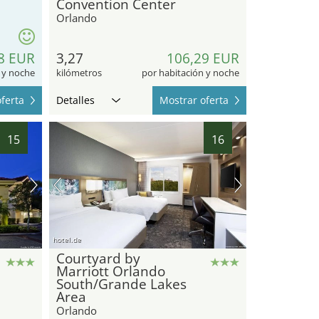
Convention Center
Orlando
8 EUR
3,27
106,29 EUR
 y noche
kilómetros
por habitación y noche
ferta
Detalles
Mostrar oferta
15
16
hotel.de
Courtyard by
Marriott Orlando
South/Grande Lakes
Area
Orlando