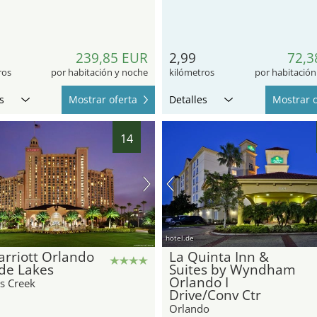
239,85 EUR
2,99
72,3
ros
por habitación y noche
kilómetros
por habitación
s
Mostrar oferta
Detalles
Mostrar o
14
hotel.de
rriott Orlando
La Quinta Inn &
de Lakes
Suites by Wyndham
Orlando I
s Creek
Drive/Conv Ctr
Orlando