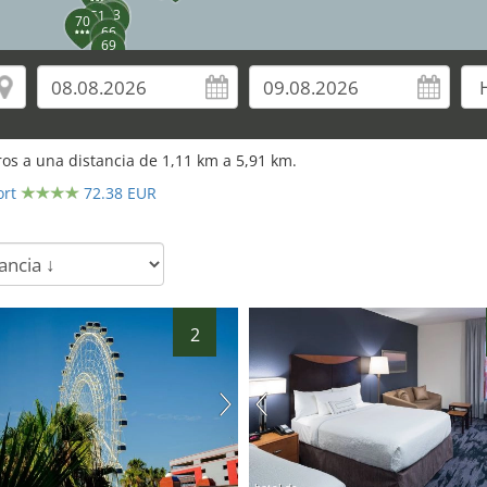
56
55
52
53
51
70
66
69
os a una distancia de
1,11
km a
5,91
km.
ort
72.38 EUR
2
hotel.de