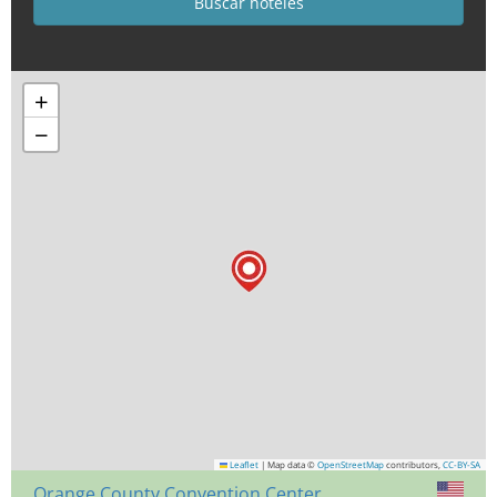
+
−
Leaflet
|
Map data ©
OpenStreetMap
contributors,
CC-BY-SA
Orange County Convention Center