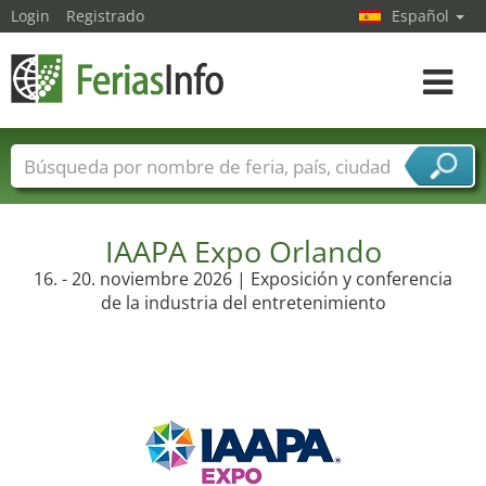
Login
Registrado
Español
Navega
toggle
Nombres de ferias
Países
Ciudades
Sectores de ferias
Sectores de proveedor de servicios
IAAPA Expo Orlando
16. - 20. noviembre 2026 | Exposición y conferencia
de la industria del entretenimiento