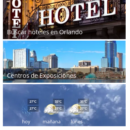
Buscar hoteles en Orlando
Centros de Exposiciones
27°C
33°C
35°C
27°C
27°C
27°C
hoy
mañana
lunes