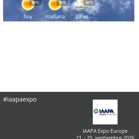
36°C
36°C
36°C
hoy
mañana
lunes
#iaapaexpo
IAAPA Expo Europe
21. - 25. septiembre 2026