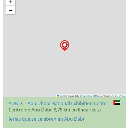
+
−
Leaflet
|
Map data ©
OpenStreetMap
contributors,
CC-BY-SA
ADNEC - Abu Dhabi National Exhibition Center
Centro de Abu Dabi: 8,79 km en línea recta
ferias que se celebren en Abu Dabi