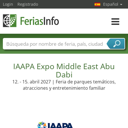
Login
Registrado
Español
Navega
toggle
Nombres de ferias
Países
Ciudades
Sectores de ferias
Sectores de proveedor de servicios
IAAPA Expo Middle East Abu
Dabi
12. - 15. abril 2027 | Feria de parques temáticos,
atracciones y entretenimiento familiar