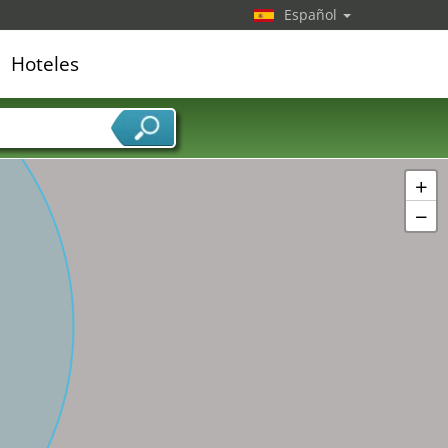
Español
Hoteles
edor de servicios
+
−