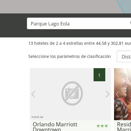
13
hoteles de
2
a
4
estrellas entre
44,58
y
302,81
eur
Seleccione los parámetros de clasificación
1
hotel.de
hotel.de
Orlando Marriott
Resid
Downtown
Marri