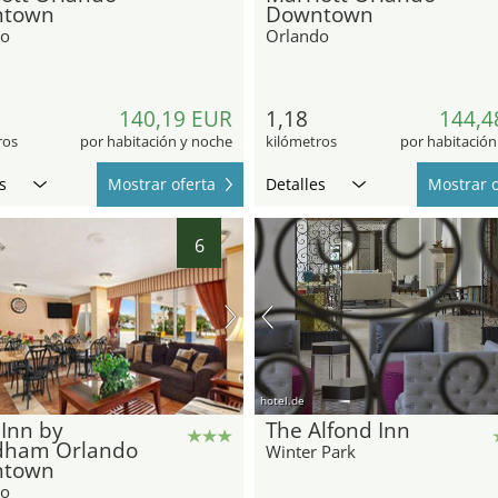
town
Downtown
do
Orlando
140,19 EUR
1,18
144,4
ros
por habitación y noche
kilómetros
por habitación
s
Mostrar oferta
Detalles
Mostrar o
6
hotel.de
Inn by
The Alfond Inn
ham Orlando
Winter Park
town
do