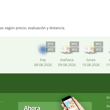
s según precio, evaluación y distancia.
27°C
33°C
35°C
27°C
24°C
27°C
hoy
mañana
lunes
08.08.2026
09.08.2026
10.08.2026
11
I
P