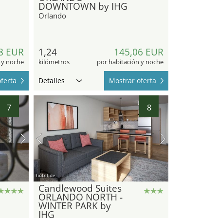
DOWNTOWN by IHG
Orlando
8 EUR
1,24
145,06 EUR
 y noche
kilómetros
por habitación y noche
ferta
Detalles
Mostrar oferta
7
8
hotel.de
Candlewood Suites
ORLANDO NORTH -
WINTER PARK by
IHG