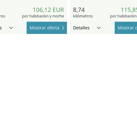
106,12 EUR
8,74
115,8
ros
por habitación y noche
kilómetros
por habitación
s
Mostrar oferta
Detalles
Mostrar o