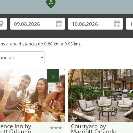
6
10
11
os a una distancia de
0,88
km a
9,95
km.
12
2
hotel.de
ence Inn by
Courtyard by
ott Orlando
Marriott Orlando