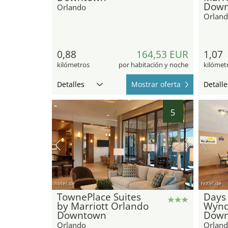
Down
Orlando
Orlan
0,88
164,53 EUR
1,07
kilómetros
por habitación y noche
kilómet
Detalles
Mostrar oferta
Detalle
5
hotel.de
hotel.de
TownePlace Suites
Days 
by Marriott Orlando
Wynd
Downtown
Down
Orlando
Orlan