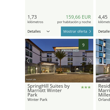
1,73
159,66 EUR
4,45
kilómetros
por habitación y noche
kilómet
Detalles
Mostrar oferta
Detalle
9
hotel.de
hotel.de
SpringHill Suites by
Resid
Marriott Winter
Marri
Park
Mille
Winter Park
Orlan