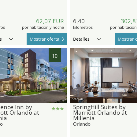
62,07 EUR
6,40
302,8
ros
por habitación y noche
kilómetros
por habitación
s
Mostrar oferta
Detalles
Mostrar o
10
hotel.de
ence Inn by
SpringHill Suites by
ott Orlando at
Marriott Orlando at
nia
Millenia
do
Orlando