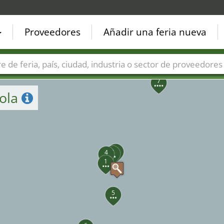
13
Proveedores
Añadir una feria nueva
9
8
Países
Ciudades
Sectores de ferias
Sectores de prove
7
Eola
3
2
4
1
5