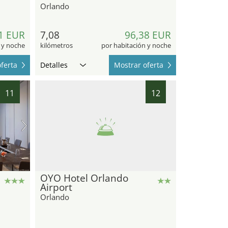
Orlando
1 EUR
7,08
96,38 EUR
 y noche
kilómetros
por habitación y noche
ferta
Detalles
Mostrar oferta
11
12
OYO Hotel Orlando
Airport
Orlando