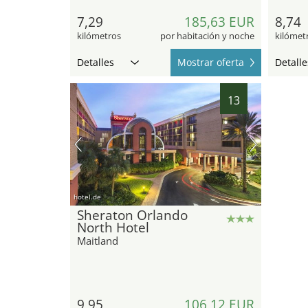
7,29
185,63 EUR
8,74
kilómetros
por habitación y noche
kilómet
Detalles
Mostrar oferta
Detalle
13
hotel.de
Sheraton Orlando
North Hotel
Maitland
9,95
106,12 EUR