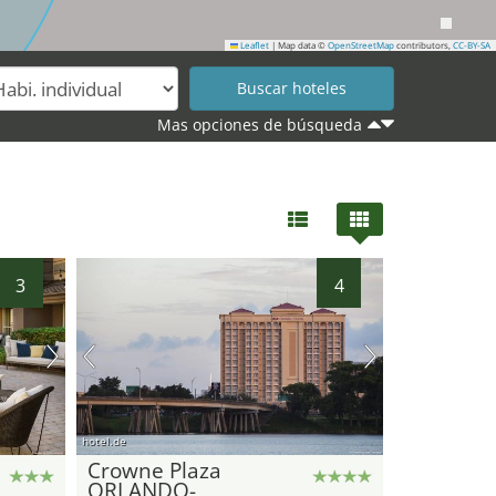
Leaflet
|
Map data ©
OpenStreetMap
contributors,
CC-BY-SA
Mas opciones de búsqueda
3
4
hotel.de
Crowne Plaza
ORLANDO-