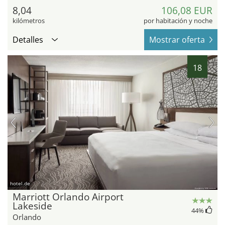
8,04
106,08 EUR
kilómetros
por habitación y noche
Detalles
Mostrar oferta
18
hotel.de
Marriott Orlando Airport
Lakeside
44
%
Orlando