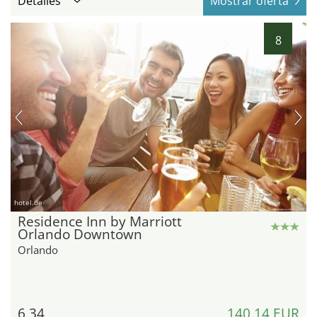
Detalles
Mostrar oferta
8
hotel.de
Residence Inn by Marriott
Orlando Downtown
Orlando
6,34
140,14 EUR