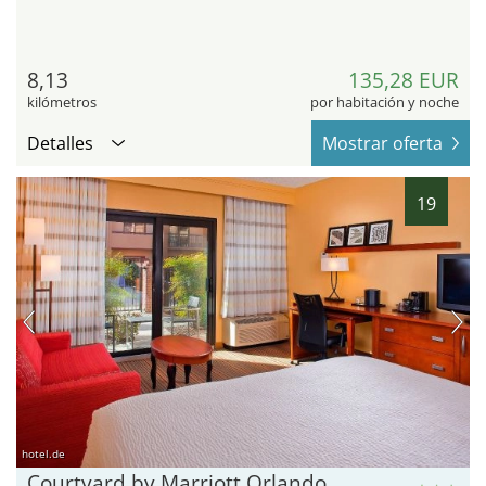
8,13
135,28 EUR
kilómetros
por habitación y noche
Detalles
Mostrar oferta
19
hotel.de
Courtyard by Marriott Orlando