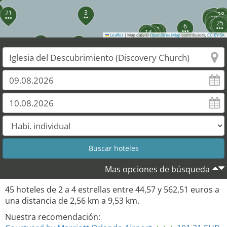
3
21
35
31
28
34
32
19
17
30
24
25
18
6
13
11
15
14
12
Leaflet
|
Map data ©
OpenStreetMap
contributors,
CC-BY-SA
26
4
42
22
33
44
Mas opciones de búsqueda
45
hoteles de
2
a
4
estrellas entre
44,57
y
562,51
euros a
una distancia de
2,56
km a
9,53
km.
Nuestra recomendación: