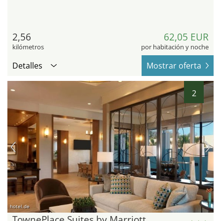
2,56
62,05 EUR
kilómetros
por habitación y noche
Detalles
Mostrar oferta
2
hotel.de
TownePlace Suites by Marriott