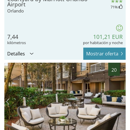
Airport
71
%
Orlando
7,44
101,21 EUR
kilómetros
por habitación y noche
Detalles
Mostrar oferta
20