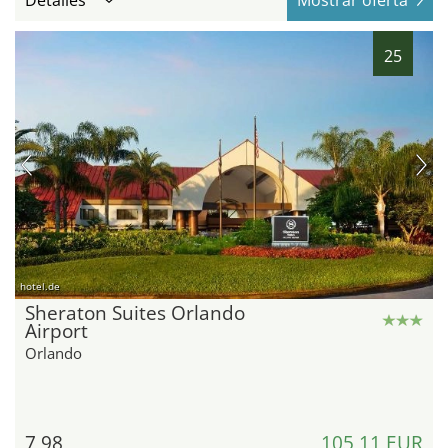
Detalles
Mostrar oferta
25
hotel.de
Sheraton Suites Orlando
Airport
Orlando
7,98
105,11 EUR