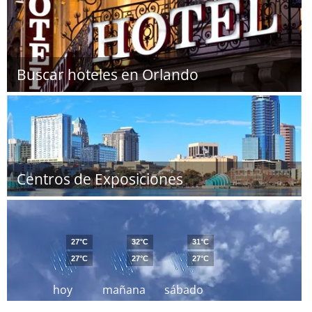
Buscar hoteles en Orlando
Centros de Exposiciones
27°C
32°C
31°C
27°C
27°C
27°C
hoy
mañana
sábado