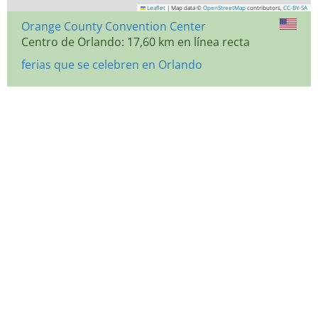
Leaflet
|
Map data ©
OpenStreetMap
contributors,
CC-BY-SA
Orange County Convention Center
Centro de Orlando: 17,60 km en línea recta
ferias que se celebren en Orlando