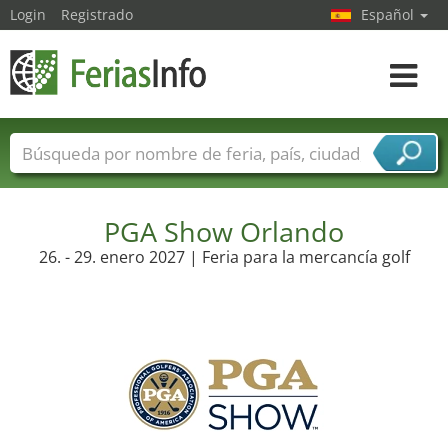
Login
Registrado
Español
Navega
toggle
Nombres de ferias
Países
Ciudades
Sectores de ferias
Sectores de proveedor de servicios
PGA Show Orlando
26. - 29. enero 2027 | Feria para la mercancía golf