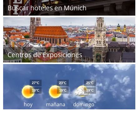
Buscar hoteles en Múnich
Centros de Exposiciones
27°C
23°C
25°C
19°C
19°C
19°C
hoy
mañana
domingo