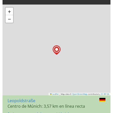
+
−
Leaflet
|
Map data ©
OpenStreetMap
contributors,
CC-BY-SA
Leopoldstraße
Centro de Múnich: 3,57 km en línea recta