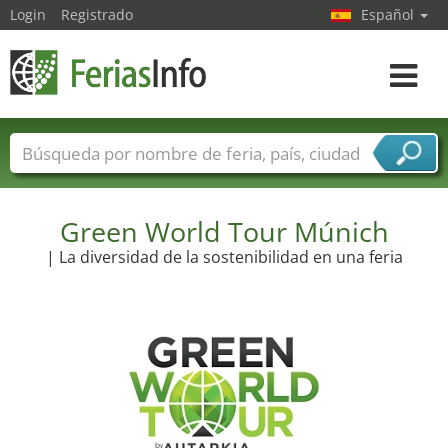
Login
Registrado
Español
Navega
toggle
Nombres de ferias
Países
Ciudades
Sectores de ferias
Sectores de proveedor de servicios
Green World Tour Múnich
| La diversidad de la sostenibilidad en una feria