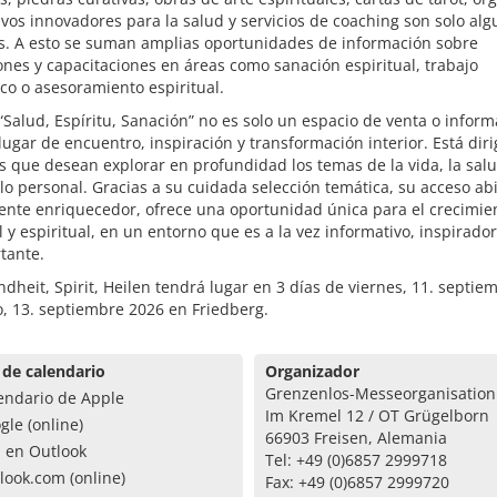
ivos innovadores para la salud y servicios de coaching son solo al
s. A esto se suman amplias oportunidades de información sobre
nes y capacitaciones en áreas como sanación espiritual, trabajo
co o asesoramiento espiritual.
 “Salud, Espíritu, Sanación” no es solo un espacio de venta o inform
lugar de encuentro, inspiración y transformación interior. Está diri
 que desean explorar en profundidad los temas de la vida, la salu
lo personal. Gracias a su cuidada selección temática, su acceso abi
ente enriquecedor, ofrece una oportunidad única para el crecimie
 y espiritual, en un entorno que es a la vez informativo, inspirador
tante.
dheit, Spirit, Heilen tendrá lugar en 3 días de viernes, 11. septie
, 13. septiembre 2026 en Friedberg.
 de calendario
Organizador
Grenzenlos-Messeorganisation
endario de Apple
Im Kremel 12 / OT Grügelborn
gle (online)
66903 Freisen, Alemania
a en Outlook
Tel: +49 (0)6857 2999718
look.com (online)
Fax: +49 (0)6857 2999720