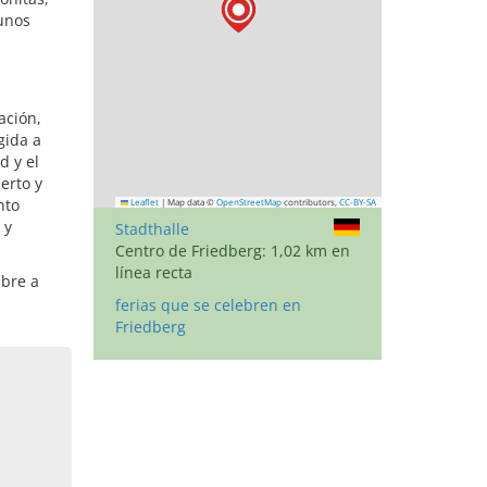
gunos
ación,
gida a
d y el
erto y
nto
Leaflet
|
Map data ©
OpenStreetMap
contributors,
CC-BY-SA
 y
Stadthalle
Centro de Friedberg: 1,02 km en
línea recta
mbre a
ferias que se celebren en
Friedberg