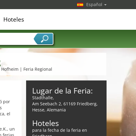
Español
Hoteles
edor de servicios
g
n Hofheim | Feria Regional
Lugar de la Feria:
Stadthalle,
ó por
Am Seebach 2, 61169 Friedberg,
s
Hesse, Alemania
a, el
Hoteles
.K., un
para la fecha de la feria en
 ferias