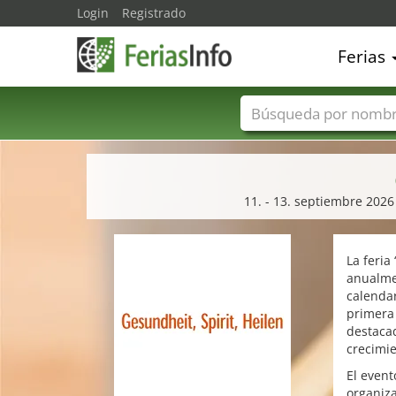
Login
Registrado
Ferias
Nombres de ferias
11. - 13. septiembre 2026
La feria
anualmen
calendar
primera 
destacad
crecimie
El event
organiz