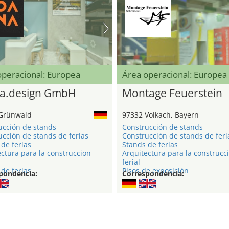
operacional: Europea
Área operacional: Europea
a.design GmbH
Montage Feuerstein
Grünwald
97332 Volkach, Bayern
ucción de stands
Construcción de stands
cción de stands de ferias
Construcción de stands de feri
de ferias
Stands de ferias
ctura para la construccion
Arquitectura para la construcc
ferial
de ferias
Pisos de exposición
pondencia:
Correspondencia: