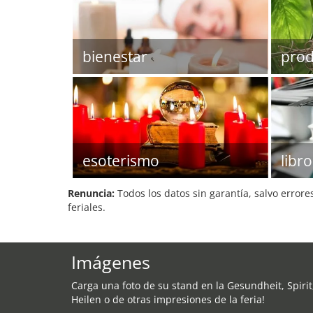
bienestar
prod
esoterismo
libro
Renuncia:
Todos los datos sin garantía, salvo errore
feriales.
Imágenes
Carga una foto de su stand en la Gesundheit, Spirit
Heilen o de otras impresiones de la feria!