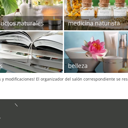
uctos naturales
medicina naturista
s
belleza
s y modificaciones! El organizador del salón correspondiente se re
,