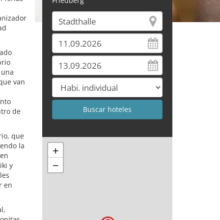
Friedberg
anizador
ad
cado
rio
n una
 que van
ento
tro de
io, que
iendo la
+
cen
−
ki y
les
r en
l,
onitas,