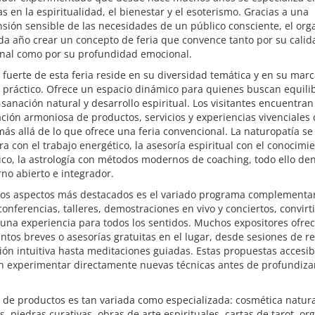
s en la espiritualidad, el bienestar y el esoterismo. Gracias a una
ión sensible de las necesidades de un público consciente, el org
da año crear un concepto de feria que convence tanto por su calid
onal como por su profundidad emocional.
 fuerte de esta feria reside en su diversidad temática y en su mar
práctico. Ofrece un espacio dinámico para quienes buscan equilib
, sanación natural y desarrollo espiritual. Los visitantes encuentra
ión armoniosa de productos, servicios y experiencias vivenciales
s allá de lo que ofrece una feria convencional. La naturopatía se
a con el trabajo energético, la asesoría espiritual con el conocimi
o, la astrología con métodos modernos de coaching, todo ello den
no abierto e integrador.
los aspectos más destacados es el variado programa complementar
conferencias, talleres, demostraciones en vivo y conciertos, convirt
 una experiencia para todos los sentidos. Muchos expositores ofre
ntos breves o asesorías gratuitas en el lugar, desde sesiones de rei
ión intuitiva hasta meditaciones guiadas. Estas propuestas accesib
n experimentar directamente nuevas técnicas antes de profundiza
de productos es tan variada como especializada: cosmética natura
s, piedras curativas, obras de arte espirituales, cartas de tarot, org