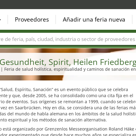
Proveedores
Añadir una feria nueva
Países
Ciudades
Sectores de ferias
Sectores de prove
Gesundheit, Spirit, Heilen Friedber
 | Feria de salud holística, espiritualidad y caminos de sanación e
 “Salud, Espíritu, Sanación” es un evento público que se celebra
te y que, desde 2005, se ha consolidado como una cita fija en el
io de eventos. Sus orígenes se remontan a 1999, cuando se celebr
vez en Saarbrücken. Hoy en día, se considera una de las ferias má
as del mundo de habla alemana en los ámbitos de la salud holístic
nto espiritual y los métodos de sanación alternativa.
o está organizado por Grenzenlos Messeorganisation Roland Häke e
ador experimentado que desde hace muchos años se especializa en