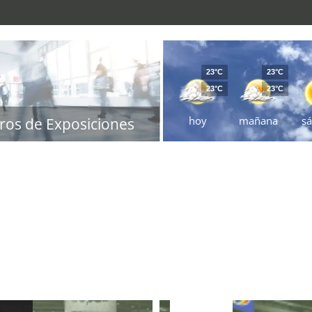
23°C
23°C
23°C
23°C
hoy
mañana
s
ros de Exposiciones