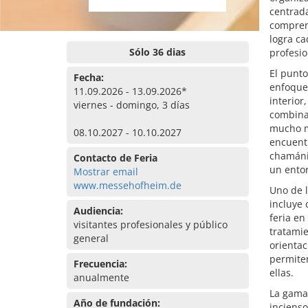
centrada
comprens
logra ca
Sólo 36 dias
profesi
El punto
Fecha:
enfoque 
11.09.2026 - 13.09.2026*
interior
viernes - domingo, 3 días
combinac
mucho má
08.10.2027 - 10.10.2027
encuentr
chamánic
Contacto de Feria
un entor
Mostrar email
www.messehofheim.de
Uno de 
incluye 
Audiencia:
feria en
visitantes profesionales y público
tratamie
general
orientac
permite
Frecuencia:
ellas.
anualmente
La gama 
Año de fundación:
incienso