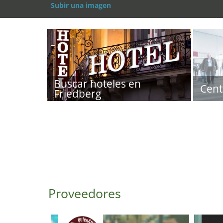
Subir una imagen
Buscar hoteles en
Cent
Friedberg
Proveedores