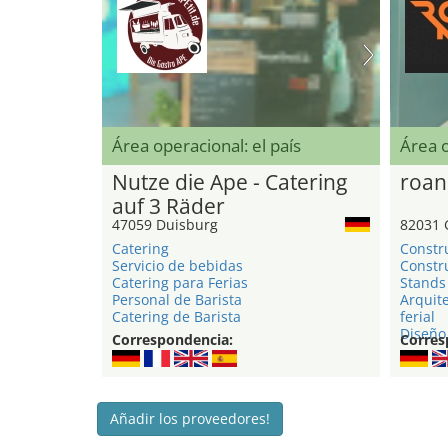
Área operacional: el país
Área 
Nutze die Ape - Catering
roan
auf 3 Räder
47059 Duisburg
82031 
Catering
Constr
Servicio de bebidas
Constru
Catering para Ferias
Stands 
Personal de Barista
Arquite
Catering de Barista
ferial
Diseño 
Correspondencia:
Corres
Añadir los proveedores!