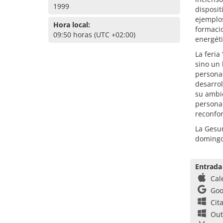
1999
disposit
ejemplo
Hora local:
formacio
09:50 horas (UTC +02:00)
energéti
La feria
sino un 
personas
desarrol
su ambi
personal
reconfor
La Gesun
domingo
Entrada
Cal
Goo
Cit
Out