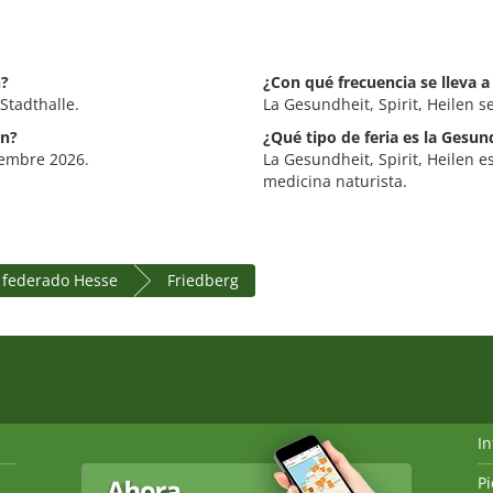
n?
¿Con qué frecuencia se lleva a
 Stadthalle.
La Gesundheit, Spirit, Heilen s
en?
¿Qué tipo de feria es la Gesund
tiembre 2026.
La Gesundheit, Spirit, Heilen e
medicina naturista.
 federado Hesse
Friedberg
I
P