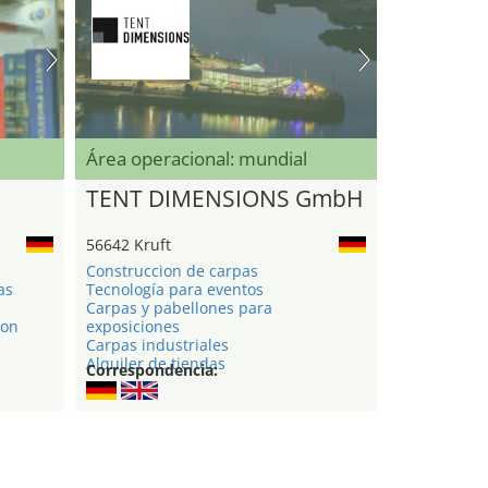
Área operacional: mundial
TENT DIMENSIONS GmbH
56642 Kruft
Construccion de carpas
as
Tecnología para eventos
Carpas y pabellones para
ion
exposiciones
Carpas industriales
Alquiler de tiendas
Correspondencia: