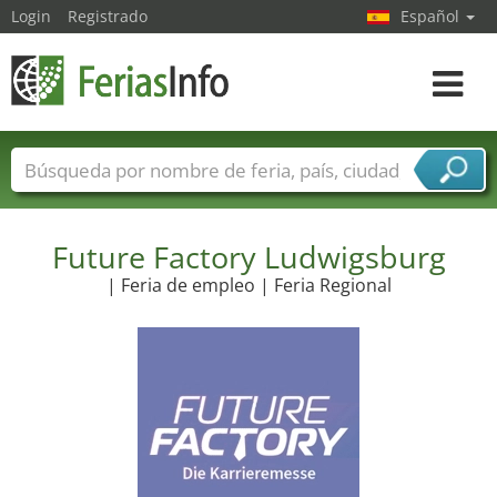
Login
Registrado
Español
Navega
toggle
Nombres de ferias
Países
Ciudades
Sectores de ferias
Sectores de proveedor de servicios
Future Factory Ludwigsburg
| Feria de empleo | Feria Regional