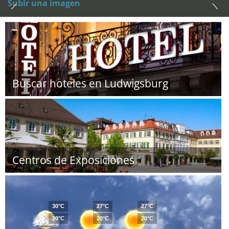
Subir una imagen
Buscar hoteles en Ludwigsburg
Centros de Exposiciones
30°C
27°C
27°C
20°C
20°C
20°C