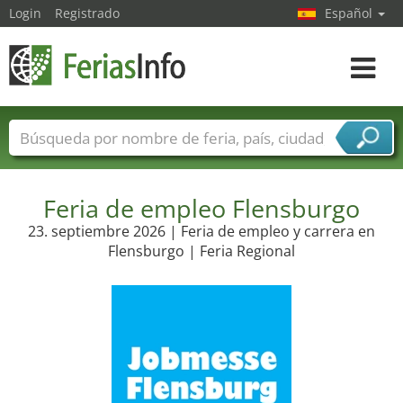
Login
Registrado
Español
Navega
toggle
Nombres de ferias
Países
Ciudades
Sectores de ferias
Sectores de proveedor de servicios
Feria de empleo Flensburgo
23. septiembre 2026 | Feria de empleo y carrera en
Flensburgo | Feria Regional