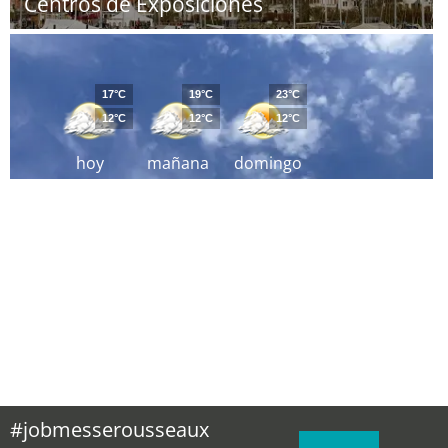
Centros de Exposiciones
17°C
19°C
23°C
12°C
12°C
12°C
hoy
mañana
domingo
#jobmesserousseaux