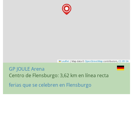
Leaflet
|
Map data ©
OpenStreetMap
contributors,
CC-BY-SA
GP JOULE Arena
Centro de Flensburgo: 3,62 km en línea recta
ferias que se celebren en Flensburgo