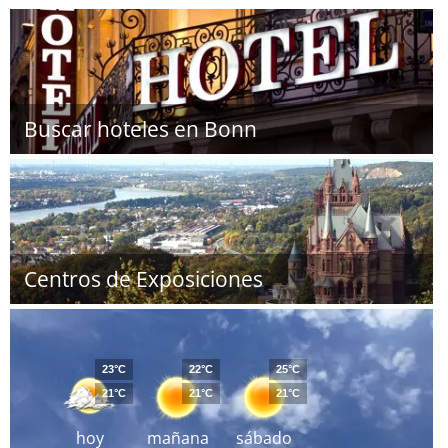
Buscar hoteles en Bonn
Centros de Exposiciones
23°C
22°C
25°C
21°C
21°C
21°C
hoy
mañana
sábado