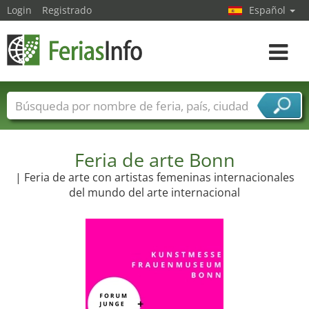
Login
Registrado
Español
Navega
toggle
Nombres de ferias
Países
Ciudades
Sectores de ferias
Sectores de proveedor de servicios
Feria de arte Bonn
| Feria de arte con artistas femeninas internacionales
del mundo del arte internacional