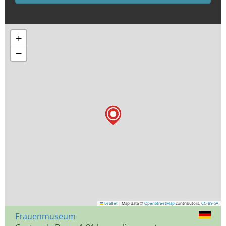
+
−
Leaflet
|
Map data ©
OpenStreetMap
contributors,
CC-BY-SA
Frauenmuseum