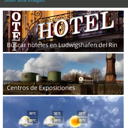
Subir una imagen
Buscar hoteles en Ludwigshafen del Rin
Centros de Exposiciones
30°C
31°C
28°C
20°C
20°C
20°C