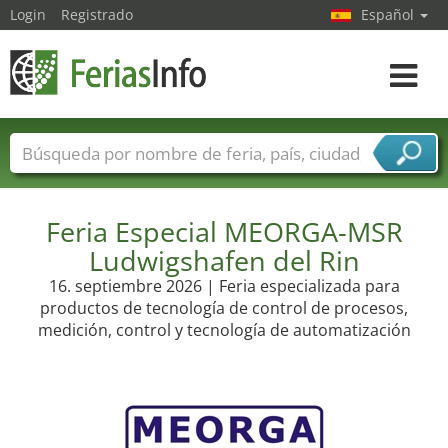
Login
Registrado
Español
Navega
toggle
Nombres de ferias
Países
Ciudades
Sectores de ferias
Sectores de proveedor de servicios
Feria Especial MEORGA-MSR
Ludwigshafen del Rin
16. septiembre 2026 | Feria especializada para
productos de tecnología de control de procesos,
medición, control y tecnología de automatización