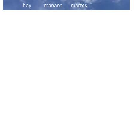
hoy
mañana
martes