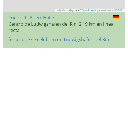
Leaflet
|
Map data ©
OpenStreetMap
contributors,
CC-BY-SA
Friedrich–Ebert-Halle
Centro de Ludwigshafen del Rin: 2,19 km en línea
recta
ferias que se celebren en Ludwigshafen del Rin